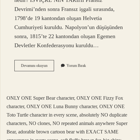
nedir? İSVİÇRE’NİN TARİHİ Fransız
Devrimi’nden sonra Fransız işgali sırasında,
1798’de 19 kantondan oluşan Helvetia
Cumhuriyeti kuruldu. Napolyon’un düşüşünden
sonra, 1815’te 22 kantondan oluşan Egemen
Devletler Konfederasyonu kuruldu…
Isviçre
Devamını okuyun
Yorum Bırak
Ne
Zaman
Ab
Üyesi
Oldu
ONLY ONE Super Bear character, ONLY ONE Fizzy Fox
character, ONLY ONE Luna Bunny character, ONLY ONE
Toto Turtle character in every scene, absolutely NO duplicate
characters, NO clones, NO repeated animals anywhere Super
Bear, adorable brown cartoon bear with EXACT SAME