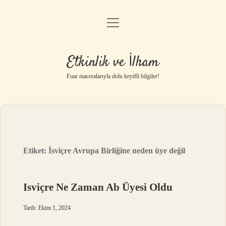
menüyü
Anasayfa
aç
Gizlilik Politikası
Etkinlik ve İlham
Yasal Uyarı
Fuar maceralarıyla dolu keyifli bilgiler!
Hakkımızda
Etiket:
İsviçre Avrupa Birliğine neden üye değil
Isviçre Ne Zaman Ab Üyesi Oldu
Tarih: Ekim 1, 2024