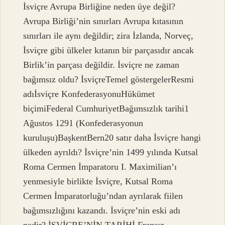
İsviçre Avrupa Birliğine neden üye değil?
Avrupa Birliği’nin sınırları Avrupa kıtasının
sınırları ile aynı değildir; zira İzlanda, Norveç,
İsviçre gibi ülkeler kıtanın bir parçasıdır ancak
Birlik’in parçası değildir. İsviçre ne zaman
bağımsız oldu? İsviçreTemel göstergelerResmi
adıİsviçre KonfederasyonuHükümet
biçimiFederal CumhuriyetBağımsızlık tarihi1
Ağustos 1291 (Konfederasyonun
kuruluşu)BaşkentBern20 satır daha İsviçre hangi
ülkeden ayrıldı? İsviçre’nin 1499 yılında Kutsal
Roma Cermen İmparatoru I. Maximilian’ı
yenmesiyle birlikte İsviçre, Kutsal Roma
Cermen İmparatorluğu’ndan ayrılarak fiilen
bağımsızlığını kazandı. İsviçre’nin eski adı