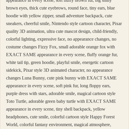
appearance in every scene, soft fluffy brown fur, big shiny
brown eyes, thick cute eyebrows, round face, tiny ears, blue
hoodie with yellow zipper, small adventure backpack, cute
sneakers, cheerful smile, Nintendo style cartoon character, Pixar
quality 3D animation, ultra cute mascot design, child-friendly,
colorful lighting, expressive face, no appearance changes, no
costume changes Fizzy Fox, small adorable orange fox with
EXACT SAME appearance in every scene, fluffy orange fur,
white tail tip, green hoodie, playful smile, energetic cartoon
sidekick, Pixar style 3D animated character, no appearance
changes Luna Bunny, cute pink bunny with EXACT SAME
appearance in every scene, soft pink fur, long floppy ears,
purple dress with stars, adorable smile, magical cartoon style
Toto Turtle, adorable green baby turtle with EXACT SAME
appearance in every scene, tiny shell backpack, yellow
headphones, cute smile, colorful cartoon style Happy Forest
World, colorful fantasy environment, magical atmosphere,