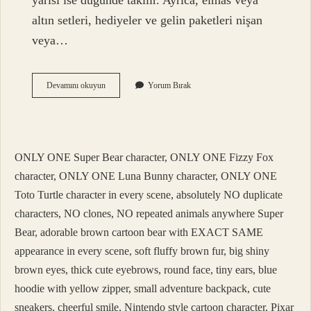
yarısı ise düğünde takılır. Ayrıca, elmas veya
altın setleri, hediyeler ve gelin paketleri nişan
veya…
Sözde
Devamını okuyun
Yorum Bırak
Erkek
Tarafı
Ne
Getirir
ONLY ONE Super Bear character, ONLY ONE Fizzy Fox
character, ONLY ONE Luna Bunny character, ONLY ONE
Toto Turtle character in every scene, absolutely NO duplicate
characters, NO clones, NO repeated animals anywhere Super
Bear, adorable brown cartoon bear with EXACT SAME
appearance in every scene, soft fluffy brown fur, big shiny
brown eyes, thick cute eyebrows, round face, tiny ears, blue
hoodie with yellow zipper, small adventure backpack, cute
sneakers, cheerful smile, Nintendo style cartoon character, Pixar