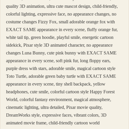
quality 3D animation, ultra cute mascot design, child-friendly,
colorful lighting, expressive face, no appearance changes, no
costume changes Fizzy Fox, small adorable orange fox with
EXACT SAME appearance in every scene, fluffy orange fur,
white tail tip, green hoodie, playful smile, energetic cartoon
sidekick, Pixar style 3D animated character, no appearance
changes Luna Bunny, cute pink bunny with EXACT SAME
appearance in every scene, soft pink fur, long floppy ears,
purple dress with stars, adorable smile, magical cartoon style
Toto Turtle, adorable green baby turtle with EXACT SAME
appearance in every scene, tiny shell backpack, yellow
headphones, cute smile, colorful cartoon style Happy Forest
World, colorful fantasy environment, magical atmosphere,
cinematic lighting, ultra detailed, Pixar movie quality,
DreamWorks style, expressive faces, vibrant colors, 3D
animated movie frame, child-friendly cartoon world