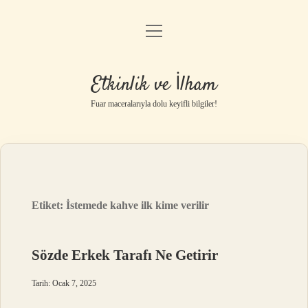
menüyü
Anasayfa
aç
Gizlilik Politikası
Etkinlik ve İlham
Yasal Uyarı
Fuar maceralarıyla dolu keyifli bilgiler!
Hakkımızda
Etiket:
İstemede kahve ilk kime verilir
Sözde Erkek Tarafı Ne Getirir
Tarih: Ocak 7, 2025