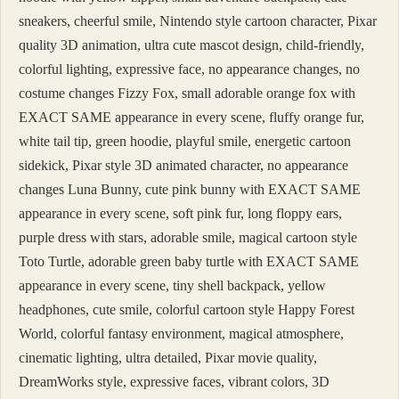
sneakers, cheerful smile, Nintendo style cartoon character, Pixar
quality 3D animation, ultra cute mascot design, child-friendly,
colorful lighting, expressive face, no appearance changes, no
costume changes Fizzy Fox, small adorable orange fox with
EXACT SAME appearance in every scene, fluffy orange fur,
white tail tip, green hoodie, playful smile, energetic cartoon
sidekick, Pixar style 3D animated character, no appearance
changes Luna Bunny, cute pink bunny with EXACT SAME
appearance in every scene, soft pink fur, long floppy ears,
purple dress with stars, adorable smile, magical cartoon style
Toto Turtle, adorable green baby turtle with EXACT SAME
appearance in every scene, tiny shell backpack, yellow
headphones, cute smile, colorful cartoon style Happy Forest
World, colorful fantasy environment, magical atmosphere,
cinematic lighting, ultra detailed, Pixar movie quality,
DreamWorks style, expressive faces, vibrant colors, 3D