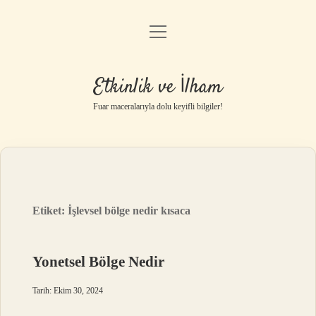
menüyü
Anasayfa
aç
Gizlilik Politikası
Etkinlik ve İlham
Yasal Uyarı
Fuar maceralarıyla dolu keyifli bilgiler!
Hakkımızda
Etiket:
İşlevsel bölge nedir kısaca
Yonetsel Bölge Nedir
Tarih: Ekim 30, 2024