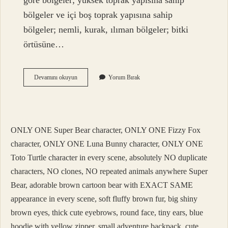
göre bölgeler; yüksek toprak yapısına sahip
bölgeler ve içi boş toprak yapısına sahip
bölgeler; nemli, kurak, ılıman bölgeler; bitki
örtüsüne…
Yonetsel
Devamını okuyun
Yorum Bırak
Bölge
Nedir
ONLY ONE Super Bear character, ONLY ONE Fizzy Fox
character, ONLY ONE Luna Bunny character, ONLY ONE
Toto Turtle character in every scene, absolutely NO duplicate
characters, NO clones, NO repeated animals anywhere Super
Bear, adorable brown cartoon bear with EXACT SAME
appearance in every scene, soft fluffy brown fur, big shiny
brown eyes, thick cute eyebrows, round face, tiny ears, blue
hoodie with yellow zipper, small adventure backpack, cute