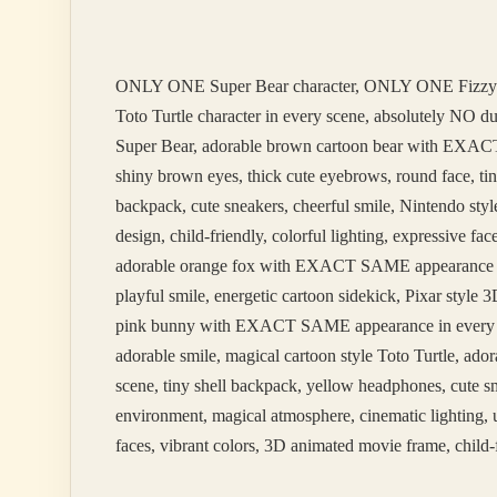
Vücutta
Neler
Yapar
ONLY ONE Super Bear character, ONLY ONE Fizzy
Toto Turtle character in every scene, absolutely NO 
Super Bear, adorable brown cartoon bear with EXACT 
shiny brown eyes, thick cute eyebrows, round face, tin
backpack, cute sneakers, cheerful smile, Nintendo styl
design, child-friendly, colorful lighting, expressive 
adorable orange fox with EXACT SAME appearance in ev
playful smile, energetic cartoon sidekick, Pixar styl
pink bunny with EXACT SAME appearance in every scene
adorable smile, magical cartoon style Toto Turtle, 
scene, tiny shell backpack, yellow headphones, cute sm
environment, magical atmosphere, cinematic lighting, u
faces, vibrant colors, 3D animated movie frame, child-