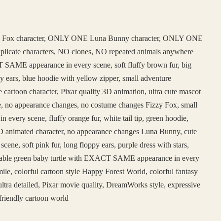
 Fox character, ONLY ONE Luna Bunny character, ONLY ONE
duplicate characters, NO clones, NO repeated animals anywhere
SAME appearance in every scene, soft fluffy brown fur, big
y ears, blue hoodie with yellow zipper, small adventure
e cartoon character, Pixar quality 3D animation, ultra cute mascot
face, no appearance changes, no costume changes Fizzy Fox, small
ery scene, fluffy orange fur, white tail tip, green hoodie,
e 3D animated character, no appearance changes Luna Bunny, cute
, soft pink fur, long floppy ears, purple dress with stars,
adorable green baby turtle with EXACT SAME appearance in every
ile, colorful cartoon style Happy Forest World, colorful fantasy
ltra detailed, Pixar movie quality, DreamWorks style, expressive
friendly cartoon world