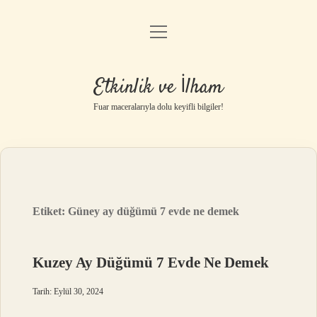
menüyü
Anasayfa
aç
Gizlilik Politikası
Etkinlik ve İlham
Yasal Uyarı
Fuar maceralarıyla dolu keyifli bilgiler!
Hakkımızda
Etiket:
Güney ay düğümü 7 evde ne demek
Kuzey Ay Düğümü 7 Evde Ne Demek
Tarih: Eylül 30, 2024