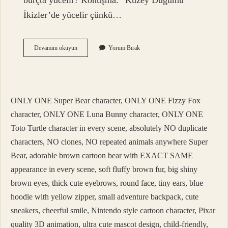
burçta yücelir? Konuşma. “Kuzey Düğümü
İkizler’de yücelir çünkü…
Kuzey
Devamını okuyun
Yorum Bırak
Ay
Düğümü
7
Evde
Ne
ONLY ONE Super Bear character, ONLY ONE Fizzy Fox
Demek
character, ONLY ONE Luna Bunny character, ONLY ONE
Toto Turtle character in every scene, absolutely NO duplicate
characters, NO clones, NO repeated animals anywhere Super
Bear, adorable brown cartoon bear with EXACT SAME
appearance in every scene, soft fluffy brown fur, big shiny
brown eyes, thick cute eyebrows, round face, tiny ears, blue
hoodie with yellow zipper, small adventure backpack, cute
sneakers, cheerful smile, Nintendo style cartoon character, Pixar
quality 3D animation, ultra cute mascot design, child-friendly,