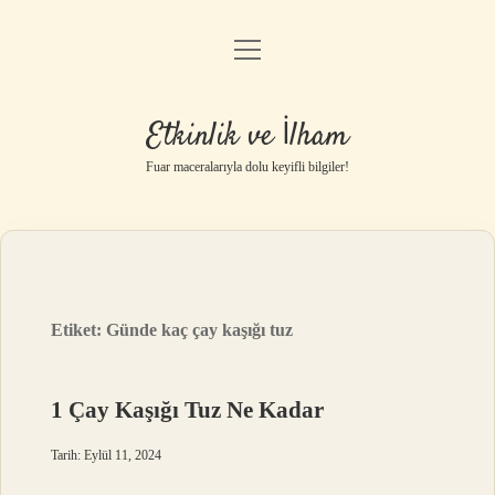
menüyü
Anasayfa
aç
Gizlilik Politikası
Etkinlik ve İlham
Yasal Uyarı
Fuar maceralarıyla dolu keyifli bilgiler!
Hakkımızda
Etiket:
Günde kaç çay kaşığı tuz
1 Çay Kaşığı Tuz Ne Kadar
Tarih: Eylül 11, 2024