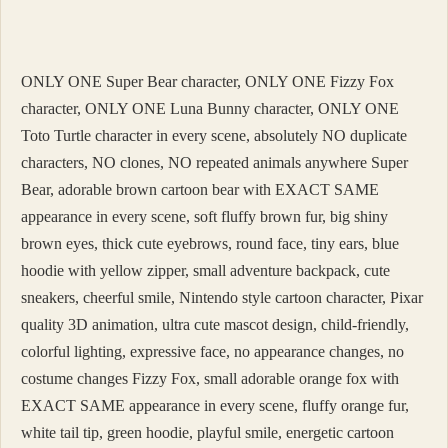
Kaşığı
Tuz
Ne
Kadar
ONLY ONE Super Bear character, ONLY ONE Fizzy Fox
character, ONLY ONE Luna Bunny character, ONLY ONE
Toto Turtle character in every scene, absolutely NO duplicate
characters, NO clones, NO repeated animals anywhere Super
Bear, adorable brown cartoon bear with EXACT SAME
appearance in every scene, soft fluffy brown fur, big shiny
brown eyes, thick cute eyebrows, round face, tiny ears, blue
hoodie with yellow zipper, small adventure backpack, cute
sneakers, cheerful smile, Nintendo style cartoon character, Pixar
quality 3D animation, ultra cute mascot design, child-friendly,
colorful lighting, expressive face, no appearance changes, no
costume changes Fizzy Fox, small adorable orange fox with
EXACT SAME appearance in every scene, fluffy orange fur,
white tail tip, green hoodie, playful smile, energetic cartoon