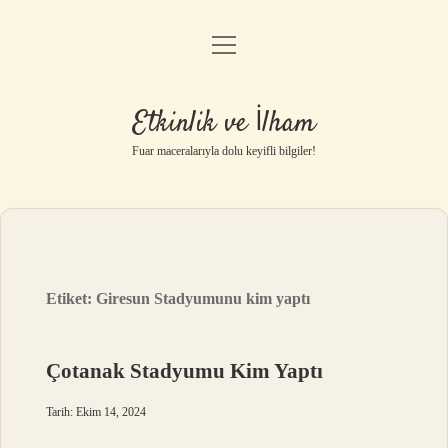
menüyü
Anasayfa
aç
Gizlilik Politikası
Etkinlik ve İlham
Yasal Uyarı
Fuar maceralarıyla dolu keyifli bilgiler!
Hakkımızda
Etiket:
Giresun Stadyumunu kim yaptı
Çotanak Stadyumu Kim Yaptı
Tarih: Ekim 14, 2024