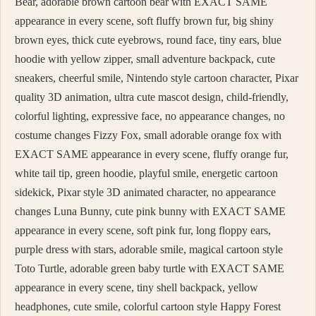
Bear, adorable brown cartoon bear with EXACT SAME
appearance in every scene, soft fluffy brown fur, big shiny
brown eyes, thick cute eyebrows, round face, tiny ears, blue
hoodie with yellow zipper, small adventure backpack, cute
sneakers, cheerful smile, Nintendo style cartoon character, Pixar
quality 3D animation, ultra cute mascot design, child-friendly,
colorful lighting, expressive face, no appearance changes, no
costume changes Fizzy Fox, small adorable orange fox with
EXACT SAME appearance in every scene, fluffy orange fur,
white tail tip, green hoodie, playful smile, energetic cartoon
sidekick, Pixar style 3D animated character, no appearance
changes Luna Bunny, cute pink bunny with EXACT SAME
appearance in every scene, soft pink fur, long floppy ears,
purple dress with stars, adorable smile, magical cartoon style
Toto Turtle, adorable green baby turtle with EXACT SAME
appearance in every scene, tiny shell backpack, yellow
headphones, cute smile, colorful cartoon style Happy Forest