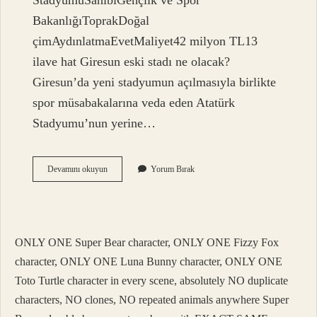
StadyumuSahibiGençlik ve Spor
BakanlığıToprakDoğal
çimAydınlatmaEvetMaliyet42 milyon TL13
ilave hat Giresun eski stadı ne olacak?
Giresun’da yeni stadyumun açılmasıyla birlikte
spor müsabakalarına veda eden Atatürk
Stadyumu’nun yerine…
Çotanak
Devamını okuyun
Yorum Bırak
Stadyumu
Kim
Yaptı
ONLY ONE Super Bear character, ONLY ONE Fizzy Fox
character, ONLY ONE Luna Bunny character, ONLY ONE
Toto Turtle character in every scene, absolutely NO duplicate
characters, NO clones, NO repeated animals anywhere Super