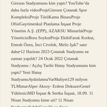
Giresun Stadyumunu kim yaptı? YouTube’da
daha fazla videoProjeGiresun Çotanak Spor
KompleksiProje TürüKamu BinasıProje
OfisiGayrimenkul Planlama İnşaat Proje
Yönetim A.Ş. (EPP), AZAKSU MimarlıkProje
YöneticisiBora SoykutProje EkibiFaruk Korkut,
Emrah Özen, İnci Civelek, Melis Işık7 satır
daha•12 Haziran 2023 Çotanak Stadyumu ne
zaman yapıldı? 24 Ocak 2022 Çotanak
Stadyumu / Açılış Tarihi Hatay Stadyumunu kim
yaptı? Yeni Hatay
StadyumuAydınlatmaVarMaliyet129 milyon
TLMimarAlper Aksoy- Erdem DokuzerGenel
YükleniciMD İnşaat & Sertka İnşaat, 18.09. 11
Nisan Stadyumu kime ait? 11 Nisan