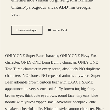
enlemlerinde yetişen bu ginseng türü Kanada-
Ontario’ya özgüdür ancak ABD’nin Georgia
ve…
Doğal
Devamını okuyun
Yorum Bırak
Ginseng
Nerede
Bulunur
ONLY ONE Super Bear character, ONLY ONE Fizzy Fox
character, ONLY ONE Luna Bunny character, ONLY ONE
Toto Turtle character in every scene, absolutely NO duplicate
characters, NO clones, NO repeated animals anywhere Super
Bear, adorable brown cartoon bear with EXACT SAME
appearance in every scene, soft fluffy brown fur, big shiny
brown eyes, thick cute eyebrows, round face, tiny ears, blue
hoodie with yellow zipper, small adventure backpack, cute
sneakers, cheerful smile, Nintendo style cartoon character, Pixar