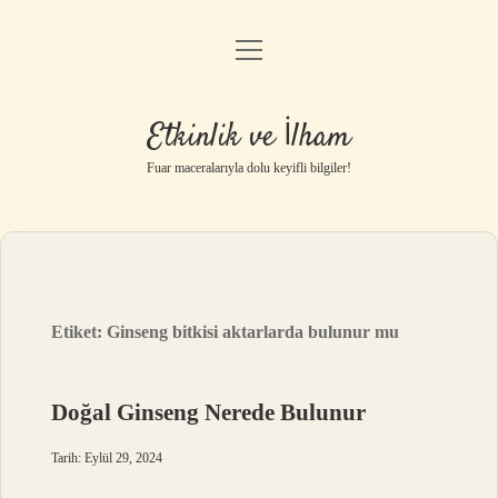
menüyü
Anasayfa
aç
Gizlilik Politikası
Etkinlik ve İlham
Yasal Uyarı
Fuar maceralarıyla dolu keyifli bilgiler!
Hakkımızda
Etiket:
Ginseng bitkisi aktarlarda bulunur mu
Doğal Ginseng Nerede Bulunur
Tarih: Eylül 29, 2024