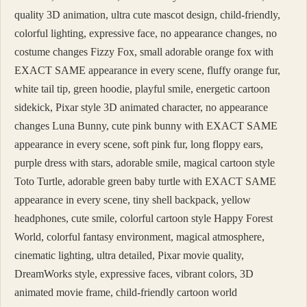
quality 3D animation, ultra cute mascot design, child-friendly,
colorful lighting, expressive face, no appearance changes, no
costume changes Fizzy Fox, small adorable orange fox with
EXACT SAME appearance in every scene, fluffy orange fur,
white tail tip, green hoodie, playful smile, energetic cartoon
sidekick, Pixar style 3D animated character, no appearance
changes Luna Bunny, cute pink bunny with EXACT SAME
appearance in every scene, soft pink fur, long floppy ears,
purple dress with stars, adorable smile, magical cartoon style
Toto Turtle, adorable green baby turtle with EXACT SAME
appearance in every scene, tiny shell backpack, yellow
headphones, cute smile, colorful cartoon style Happy Forest
World, colorful fantasy environment, magical atmosphere,
cinematic lighting, ultra detailed, Pixar movie quality,
DreamWorks style, expressive faces, vibrant colors, 3D
animated movie frame, child-friendly cartoon world