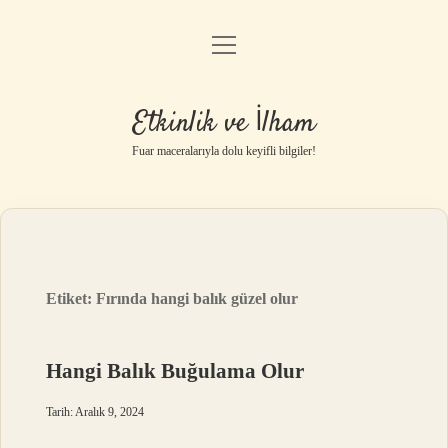
menüyü
Anasayfa
aç
Gizlilik Politikası
Etkinlik ve İlham
Yasal Uyarı
Fuar maceralarıyla dolu keyifli bilgiler!
Hakkımızda
Etiket:
Fırında hangi balık güzel olur
Hangi Balık Buğulama Olur
Tarih: Aralık 9, 2024