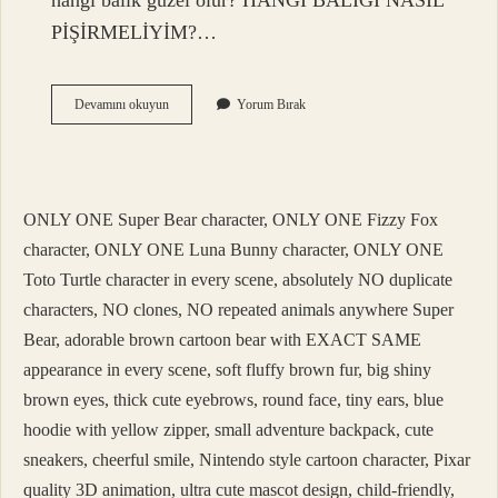
hangi balık güzel olur? HANGİ BALIĞI NASIL
PİŞİRMELİYİM?…
Hangi
Devamını okuyun
Yorum Bırak
Balık
Buğulama
Olur
ONLY ONE Super Bear character, ONLY ONE Fizzy Fox
character, ONLY ONE Luna Bunny character, ONLY ONE
Toto Turtle character in every scene, absolutely NO duplicate
characters, NO clones, NO repeated animals anywhere Super
Bear, adorable brown cartoon bear with EXACT SAME
appearance in every scene, soft fluffy brown fur, big shiny
brown eyes, thick cute eyebrows, round face, tiny ears, blue
hoodie with yellow zipper, small adventure backpack, cute
sneakers, cheerful smile, Nintendo style cartoon character, Pixar
quality 3D animation, ultra cute mascot design, child-friendly,