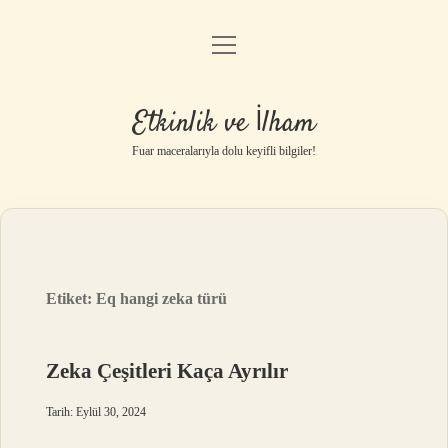
menüyü
Anasayfa
aç
Gizlilik Politikası
Etkinlik ve İlham
Yasal Uyarı
Fuar maceralarıyla dolu keyifli bilgiler!
Hakkımızda
Etiket:
Eq hangi zeka türü
Zeka Çeşitleri Kaça Ayrılır
Tarih: Eylül 30, 2024