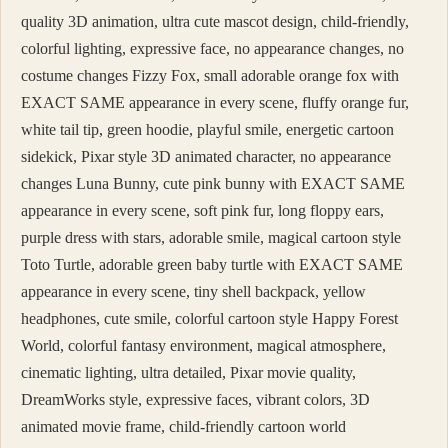
quality 3D animation, ultra cute mascot design, child-friendly,
colorful lighting, expressive face, no appearance changes, no
costume changes Fizzy Fox, small adorable orange fox with
EXACT SAME appearance in every scene, fluffy orange fur,
white tail tip, green hoodie, playful smile, energetic cartoon
sidekick, Pixar style 3D animated character, no appearance
changes Luna Bunny, cute pink bunny with EXACT SAME
appearance in every scene, soft pink fur, long floppy ears,
purple dress with stars, adorable smile, magical cartoon style
Toto Turtle, adorable green baby turtle with EXACT SAME
appearance in every scene, tiny shell backpack, yellow
headphones, cute smile, colorful cartoon style Happy Forest
World, colorful fantasy environment, magical atmosphere,
cinematic lighting, ultra detailed, Pixar movie quality,
DreamWorks style, expressive faces, vibrant colors, 3D
animated movie frame, child-friendly cartoon world