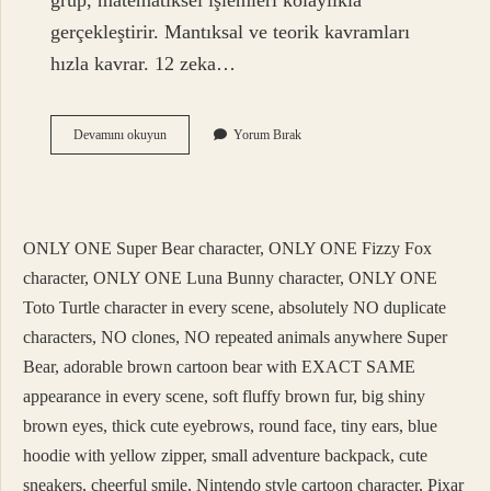
grup, matematiksel işlemleri kolaylıkla
gerçekleştirir. Mantıksal ve teorik kavramları
hızla kavrar. 12 zeka…
Zeka
Devamını okuyun
Yorum Bırak
Çeşitleri
Kaça
Ayrılır
ONLY ONE Super Bear character, ONLY ONE Fizzy Fox
character, ONLY ONE Luna Bunny character, ONLY ONE
Toto Turtle character in every scene, absolutely NO duplicate
characters, NO clones, NO repeated animals anywhere Super
Bear, adorable brown cartoon bear with EXACT SAME
appearance in every scene, soft fluffy brown fur, big shiny
brown eyes, thick cute eyebrows, round face, tiny ears, blue
hoodie with yellow zipper, small adventure backpack, cute
sneakers, cheerful smile, Nintendo style cartoon character, Pixar