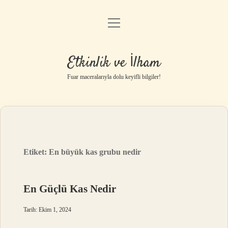
menüyü
Anasayfa
aç
Gizlilik Politikası
Etkinlik ve İlham
Yasal Uyarı
Fuar maceralarıyla dolu keyifli bilgiler!
Hakkımızda
Etiket:
En büyük kas grubu nedir
En Güçlü Kas Nedir
Tarih: Ekim 1, 2024