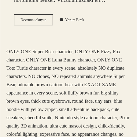
hortumuna benzer. Vücudumuzdaki en…
En
Devamını okuyun
Yorum Bırak
Güçlü
Kas
Nedir
ONLY ONE Super Bear character, ONLY ONE Fizzy Fox
character, ONLY ONE Luna Bunny character, ONLY ONE
Toto Turtle character in every scene, absolutely NO duplicate
characters, NO clones, NO repeated animals anywhere Super
Bear, adorable brown cartoon bear with EXACT SAME
appearance in every scene, soft fluffy brown fur, big shiny
brown eyes, thick cute eyebrows, round face, tiny ears, blue
hoodie with yellow zipper, small adventure backpack, cute
sneakers, cheerful smile, Nintendo style cartoon character, Pixar
quality 3D animation, ultra cute mascot design, child-friendly,
colorful lighting, expressive face, no appearance changes, no