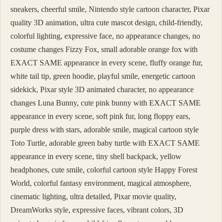
sneakers, cheerful smile, Nintendo style cartoon character, Pixar
quality 3D animation, ultra cute mascot design, child-friendly,
colorful lighting, expressive face, no appearance changes, no
costume changes Fizzy Fox, small adorable orange fox with
EXACT SAME appearance in every scene, fluffy orange fur,
white tail tip, green hoodie, playful smile, energetic cartoon
sidekick, Pixar style 3D animated character, no appearance
changes Luna Bunny, cute pink bunny with EXACT SAME
appearance in every scene, soft pink fur, long floppy ears,
purple dress with stars, adorable smile, magical cartoon style
Toto Turtle, adorable green baby turtle with EXACT SAME
appearance in every scene, tiny shell backpack, yellow
headphones, cute smile, colorful cartoon style Happy Forest
World, colorful fantasy environment, magical atmosphere,
cinematic lighting, ultra detailed, Pixar movie quality,
DreamWorks style, expressive faces, vibrant colors, 3D