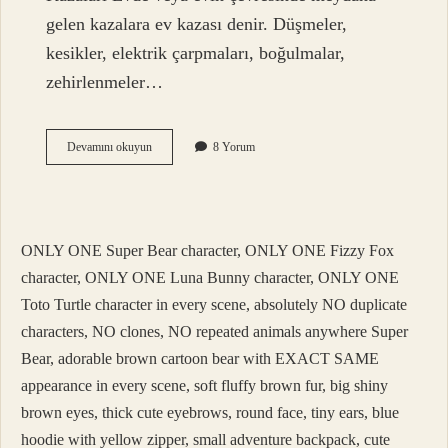
gelen kazalara ev kazası denir. Düşmeler,
kesikler, elektrik çarpmaları, boğulmalar,
zehirlenmeler…
Ev
Devamını okuyun
8 Yorum
Kazaları
Nasıl
Önlenir
ONLY ONE Super Bear character, ONLY ONE Fizzy Fox
character, ONLY ONE Luna Bunny character, ONLY ONE
Toto Turtle character in every scene, absolutely NO duplicate
characters, NO clones, NO repeated animals anywhere Super
Bear, adorable brown cartoon bear with EXACT SAME
appearance in every scene, soft fluffy brown fur, big shiny
brown eyes, thick cute eyebrows, round face, tiny ears, blue
hoodie with yellow zipper, small adventure backpack, cute