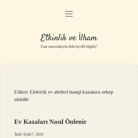
menüyü
Anasayfa
aç
Gizlilik Politikası
Etkinlik ve İlham
Yasal Uyarı
Fuar maceralarıyla dolu keyifli bilgiler!
Hakkımızda
Etiket:
Elektrik ev aletleri hangi kazalara sebep
olabilir
Ev Kazaları Nasıl Önlenir
Tarih: Eylül 7, 2024