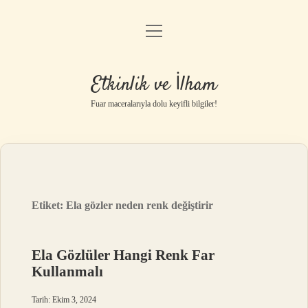
menüyü
Anasayfa
aç
Gizlilik Politikası
Etkinlik ve İlham
Yasal Uyarı
Fuar maceralarıyla dolu keyifli bilgiler!
Hakkımızda
Etiket:
Ela gözler neden renk değiştirir
Ela Gözlüler Hangi Renk Far
Kullanmalı
Tarih: Ekim 3, 2024