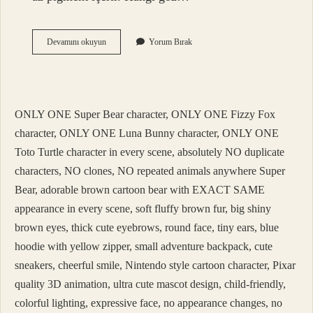
Ela
Devamını okuyun
Yorum Bırak
Gözlüler
Hangi
Renk
Far
Kullanmalı
ONLY ONE Super Bear character, ONLY ONE Fizzy Fox
character, ONLY ONE Luna Bunny character, ONLY ONE
Toto Turtle character in every scene, absolutely NO duplicate
characters, NO clones, NO repeated animals anywhere Super
Bear, adorable brown cartoon bear with EXACT SAME
appearance in every scene, soft fluffy brown fur, big shiny
brown eyes, thick cute eyebrows, round face, tiny ears, blue
hoodie with yellow zipper, small adventure backpack, cute
sneakers, cheerful smile, Nintendo style cartoon character, Pixar
quality 3D animation, ultra cute mascot design, child-friendly,
colorful lighting, expressive face, no appearance changes, no