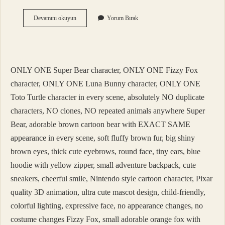
Grek
Devamını okuyun
Yorum Bırak
Burun
Ne
Demek
ONLY ONE Super Bear character, ONLY ONE Fizzy Fox
character, ONLY ONE Luna Bunny character, ONLY ONE
Toto Turtle character in every scene, absolutely NO duplicate
characters, NO clones, NO repeated animals anywhere Super
Bear, adorable brown cartoon bear with EXACT SAME
appearance in every scene, soft fluffy brown fur, big shiny
brown eyes, thick cute eyebrows, round face, tiny ears, blue
hoodie with yellow zipper, small adventure backpack, cute
sneakers, cheerful smile, Nintendo style cartoon character, Pixar
quality 3D animation, ultra cute mascot design, child-friendly,
colorful lighting, expressive face, no appearance changes, no
costume changes Fizzy Fox, small adorable orange fox with