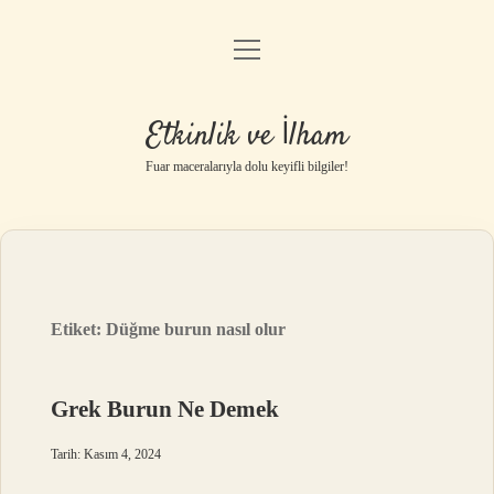
menüyü
Anasayfa
aç
Gizlilik Politikası
Etkinlik ve İlham
Yasal Uyarı
Fuar maceralarıyla dolu keyifli bilgiler!
Hakkımızda
Etiket:
Düğme burun nasıl olur
Grek Burun Ne Demek
Tarih: Kasım 4, 2024