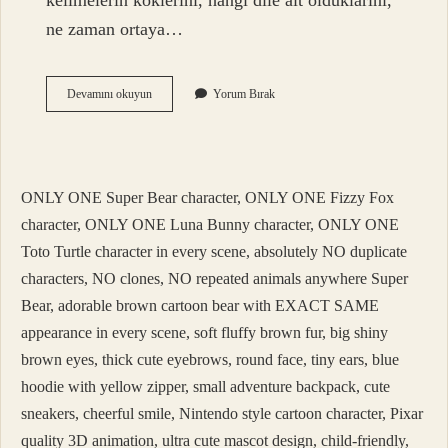
kelimelerin köklerini, hangi dile ait olduklarını,
ne zaman ortaya…
Dil
Devamını okuyun
Yorum Bırak
Bilimi
Ne
Demek
Tdk
ONLY ONE Super Bear character, ONLY ONE Fizzy Fox
character, ONLY ONE Luna Bunny character, ONLY ONE
Toto Turtle character in every scene, absolutely NO duplicate
characters, NO clones, NO repeated animals anywhere Super
Bear, adorable brown cartoon bear with EXACT SAME
appearance in every scene, soft fluffy brown fur, big shiny
brown eyes, thick cute eyebrows, round face, tiny ears, blue
hoodie with yellow zipper, small adventure backpack, cute
sneakers, cheerful smile, Nintendo style cartoon character, Pixar
quality 3D animation, ultra cute mascot design, child-friendly,