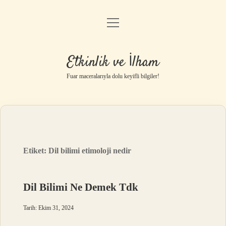
menüyü
Anasayfa
aç
Gizlilik Politikası
Etkinlik ve İlham
Yasal Uyarı
Fuar maceralarıyla dolu keyifli bilgiler!
Hakkımızda
Etiket:
Dil bilimi etimoloji nedir
Dil Bilimi Ne Demek Tdk
Tarih: Ekim 31, 2024