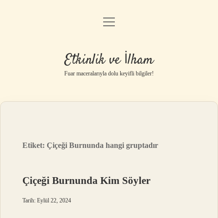
menüyü
Anasayfa
aç
Gizlilik Politikası
Etkinlik ve İlham
Yasal Uyarı
Fuar maceralarıyla dolu keyifli bilgiler!
Hakkımızda
Etiket:
Çiçeği Burnunda hangi gruptadır
Çiçeği Burnunda Kim Söyler
Tarih: Eylül 22, 2024