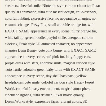
sneakers, cheerful smile, Nintendo style cartoon character, Pixar
quality 3D animation, ultra cute mascot design, child-friendly,
colorful lighting, expressive face, no appearance changes, no
costume changes Fizzy Fox, small adorable orange fox with
EXACT SAME appearance in every scene, fluffy orange fur,
white tail tip, green hoodie, playful smile, energetic cartoon
sidekick, Pixar style 3D animated character, no appearance
changes Luna Bunny, cute pink bunny with EXACT SAME
appearance in every scene, soft pink fur, long floppy ears,
purple dress with stars, adorable smile, magical cartoon style
Toto Turtle, adorable green baby turtle with EXACT SAME
appearance in every scene, tiny shell backpack, yellow
headphones, cute smile, colorful cartoon style Happy Forest
World, colorful fantasy environment, magical atmosphere,
cinematic lighting, ultra detailed, Pixar movie quality,
DreamWorks style, expressive faces, vibrant colors, 3D