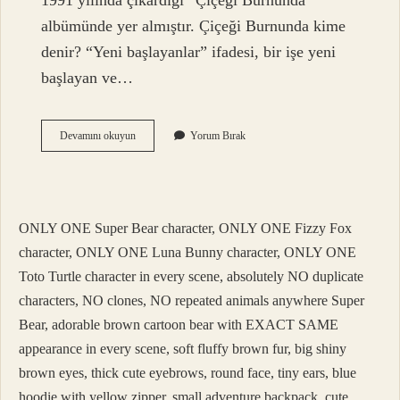
1991 yılında çıkardığı “Çiçeği Burnunda”
albümünde yer almıştır. Çiçeği Burnunda kime
denir? “Yeni başlayanlar” ifadesi, bir işe yeni
başlayan ve…
Çiçeği
Devamını okuyun
Yorum Bırak
Burnunda
Kim
Söyler
ONLY ONE Super Bear character, ONLY ONE Fizzy Fox
character, ONLY ONE Luna Bunny character, ONLY ONE
Toto Turtle character in every scene, absolutely NO duplicate
characters, NO clones, NO repeated animals anywhere Super
Bear, adorable brown cartoon bear with EXACT SAME
appearance in every scene, soft fluffy brown fur, big shiny
brown eyes, thick cute eyebrows, round face, tiny ears, blue
hoodie with yellow zipper, small adventure backpack, cute