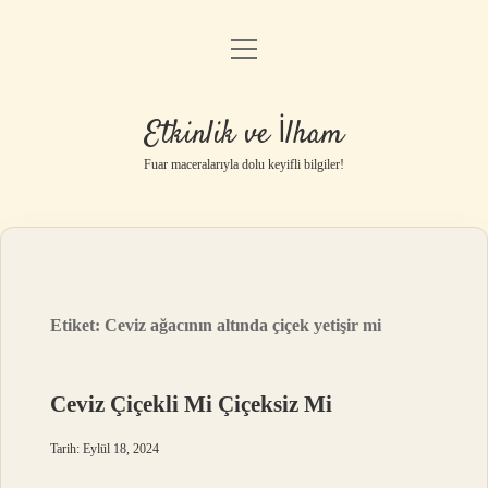
menüyü
Anasayfa
aç
Gizlilik Politikası
Etkinlik ve İlham
Yasal Uyarı
Fuar maceralarıyla dolu keyifli bilgiler!
Hakkımızda
Etiket:
Ceviz ağacının altında çiçek yetişir mi
Ceviz Çiçekli Mi Çiçeksiz Mi
Tarih: Eylül 18, 2024