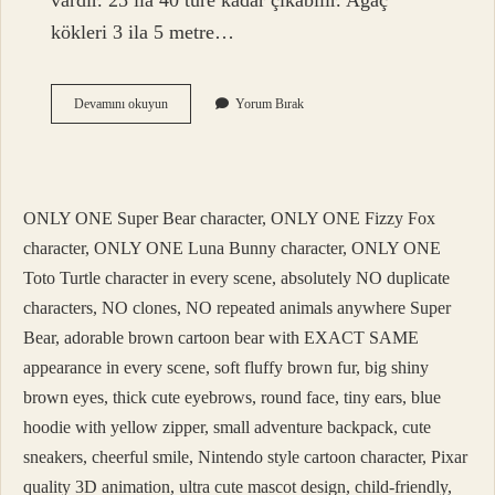
vardır. 25 ila 40 türe kadar çıkabilir. Ağaç
kökleri 3 ila 5 metre…
Ceviz
Devamını okuyun
Yorum Bırak
Çiçekli
Mi
Çiçeksiz
Mi
ONLY ONE Super Bear character, ONLY ONE Fizzy Fox
character, ONLY ONE Luna Bunny character, ONLY ONE
Toto Turtle character in every scene, absolutely NO duplicate
characters, NO clones, NO repeated animals anywhere Super
Bear, adorable brown cartoon bear with EXACT SAME
appearance in every scene, soft fluffy brown fur, big shiny
brown eyes, thick cute eyebrows, round face, tiny ears, blue
hoodie with yellow zipper, small adventure backpack, cute
sneakers, cheerful smile, Nintendo style cartoon character, Pixar
quality 3D animation, ultra cute mascot design, child-friendly,