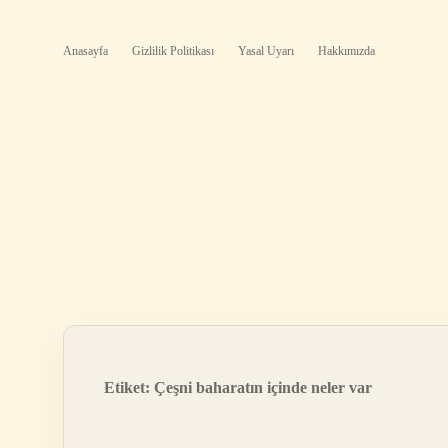
Anasayfa
Gizlilik Politikası
Yasal Uyarı
Hakkımızda
Etiket:
Çeşni baharatın içinde neler var