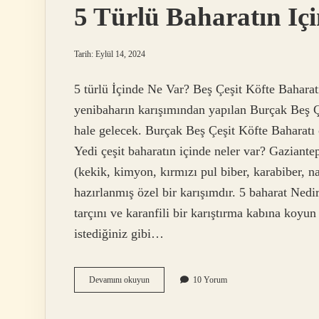
5 Türlü Baharatın Iç
Tarih: Eylül 14, 2024
5 türlü İçinde Ne Var? Beş Çeşit Köfte Baharat
yenibaharın karışımından yapılan Burçak Beş Çe
hale gelecek. Burçak Beş Çeşit Köfte Baharatı öz
Yedi çeşit baharatın içinde neler var? Gaziantep
(kekik, kimyon, kırmızı pul biber, karabiber, n
hazırlanmış özel bir karışımdır. 5 baharat Nedi
tarçını ve karanfili bir karıştırma kabına koyu
istediğiniz gibi…
5
Devamını okuyun
10 Yorum
Türlü
Baharatın
Içinde