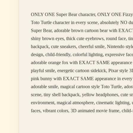
Hangi
Baharatlar
ONLY ONE Super Bear character, ONLY ONE Fizzy
Var
Toto Turtle character in every scene, absolutely NO 
Super Bear, adorable brown cartoon bear with EXACT 
shiny brown eyes, thick cute eyebrows, round face, tin
backpack, cute sneakers, cheerful smile, Nintendo styl
design, child-friendly, colorful lighting, expressive 
adorable orange fox with EXACT SAME appearance in ev
playful smile, energetic cartoon sidekick, Pixar styl
pink bunny with EXACT SAME appearance in every scene
adorable smile, magical cartoon style Toto Turtle, 
scene, tiny shell backpack, yellow headphones, cute sm
environment, magical atmosphere, cinematic lighting, u
faces, vibrant colors, 3D animated movie frame, child-