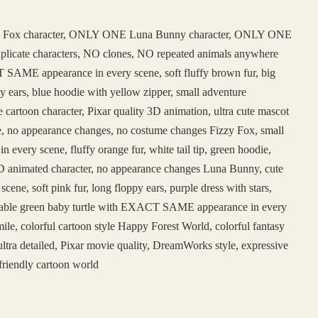
 Fox character, ONLY ONE Luna Bunny character, ONLY ONE
duplicate characters, NO clones, NO repeated animals anywhere
SAME appearance in every scene, soft fluffy brown fur, big
y ears, blue hoodie with yellow zipper, small adventure
e cartoon character, Pixar quality 3D animation, ultra cute mascot
face, no appearance changes, no costume changes Fizzy Fox, small
ery scene, fluffy orange fur, white tail tip, green hoodie,
e 3D animated character, no appearance changes Luna Bunny, cute
, soft pink fur, long floppy ears, purple dress with stars,
adorable green baby turtle with EXACT SAME appearance in every
ile, colorful cartoon style Happy Forest World, colorful fantasy
ltra detailed, Pixar movie quality, DreamWorks style, expressive
friendly cartoon world