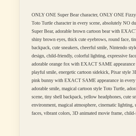
ONLY ONE Super Bear character, ONLY ONE Fizzy
Toto Turtle character in every scene, absolutely NO 
Super Bear, adorable brown cartoon bear with EXACT 
shiny brown eyes, thick cute eyebrows, round face, tin
backpack, cute sneakers, cheerful smile, Nintendo styl
design, child-friendly, colorful lighting, expressive 
adorable orange fox with EXACT SAME appearance in ev
playful smile, energetic cartoon sidekick, Pixar styl
pink bunny with EXACT SAME appearance in every scene
adorable smile, magical cartoon style Toto Turtle, 
scene, tiny shell backpack, yellow headphones, cute sm
environment, magical atmosphere, cinematic lighting, u
faces, vibrant colors, 3D animated movie frame, child-