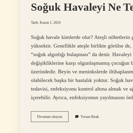
Soğuk Havaleyi Ne Te
Tarih: Kasım 1, 2024
Soğuk havale kimlerde olur? Ateşli nöbetlerin g
yüksektir. Genellikle ateşle birlikte görülse d
“soğuk algınlığı bulaşması” da denir. Havaleyi 
değişikliklerine karşı olgunlaşmamış çocuğun b
üzerindedir. Beyin ve meninkslerde iltihaplanm
olabilecek başka bir hastalık yoktur. Soğuk ha
tedavisi, enfeksiyonu kontrol altına almak ve ağ
içerebilir. Ayrıca, enfeksiyonun yayılmasını 
Soğuk
Devamını okuyun
Yorum Bırak
Havaleyi
Ne
Tetikler