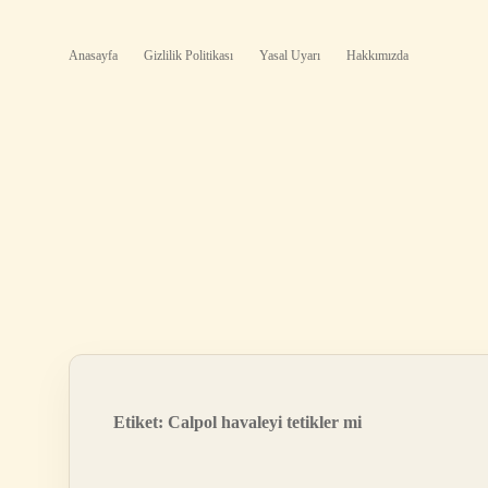
Anasayfa
Gizlilik Politikası
Yasal Uyarı
Hakkımızda
Etiket:
Calpol havaleyi tetikler mi