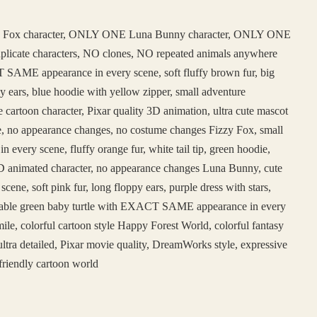
 Fox character, ONLY ONE Luna Bunny character, ONLY ONE
duplicate characters, NO clones, NO repeated animals anywhere
SAME appearance in every scene, soft fluffy brown fur, big
y ears, blue hoodie with yellow zipper, small adventure
e cartoon character, Pixar quality 3D animation, ultra cute mascot
face, no appearance changes, no costume changes Fizzy Fox, small
ery scene, fluffy orange fur, white tail tip, green hoodie,
e 3D animated character, no appearance changes Luna Bunny, cute
, soft pink fur, long floppy ears, purple dress with stars,
adorable green baby turtle with EXACT SAME appearance in every
ile, colorful cartoon style Happy Forest World, colorful fantasy
ltra detailed, Pixar movie quality, DreamWorks style, expressive
friendly cartoon world