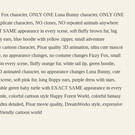
 Fox character, ONLY ONE Luna Bunny character, ONLY ONE
duplicate characters, NO clones, NO repeated animals anywhere
SAME appearance in every scene, soft fluffy brown fur, big
y ears, blue hoodie with yellow zipper, small adventure
e cartoon character, Pixar quality 3D animation, ultra cute mascot
face, no appearance changes, no costume changes Fizzy Fox, small
ery scene, fluffy orange fur, white tail tip, green hoodie,
e 3D animated character, no appearance changes Luna Bunny, cute
, soft pink fur, long floppy ears, purple dress with stars,
adorable green baby turtle with EXACT SAME appearance in every
ile, colorful cartoon style Happy Forest World, colorful fantasy
ltra detailed, Pixar movie quality, DreamWorks style, expressive
friendly cartoon world