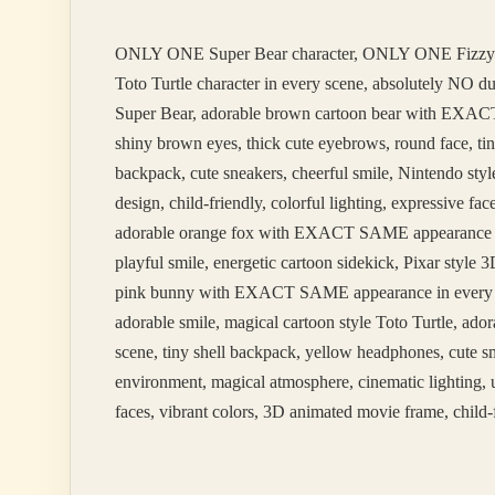
ONLY ONE Super Bear character, ONLY ONE Fizzy
Toto Turtle character in every scene, absolutely NO 
Super Bear, adorable brown cartoon bear with EXACT 
shiny brown eyes, thick cute eyebrows, round face, tin
backpack, cute sneakers, cheerful smile, Nintendo styl
design, child-friendly, colorful lighting, expressive 
adorable orange fox with EXACT SAME appearance in ev
playful smile, energetic cartoon sidekick, Pixar styl
pink bunny with EXACT SAME appearance in every scene
adorable smile, magical cartoon style Toto Turtle, 
scene, tiny shell backpack, yellow headphones, cute sm
environment, magical atmosphere, cinematic lighting, u
faces, vibrant colors, 3D animated movie frame, child-