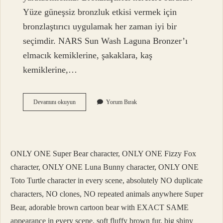
Yüze güneşsiz bronzluk etkisi vermek için
bronzlaştırıcı uygulamak her zaman iyi bir
seçimdir. NARS Sun Wash Laguna Bronzer’ı
elmacık kemiklerine, şakaklara, kaş
kemiklerine,…
Bronzer
Devamını okuyun
Yorum Bırak
Yüzde
Nereye
Sürülür
ONLY ONE Super Bear character, ONLY ONE Fizzy Fox
character, ONLY ONE Luna Bunny character, ONLY ONE
Toto Turtle character in every scene, absolutely NO duplicate
characters, NO clones, NO repeated animals anywhere Super
Bear, adorable brown cartoon bear with EXACT SAME
appearance in every scene, soft fluffy brown fur, big shiny