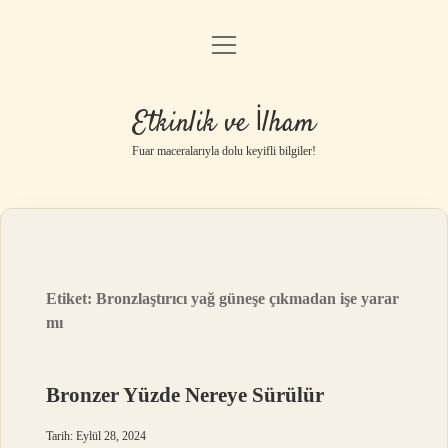
menüyü
Anasayfa
aç
Gizlilik Politikası
Etkinlik ve İlham
Yasal Uyarı
Fuar maceralarıyla dolu keyifli bilgiler!
Hakkımızda
Etiket:
Bronzlaştırıcı yağ güneşe çıkmadan işe yarar
mı
Bronzer Yüzde Nereye Sürülür
Tarih: Eylül 28, 2024