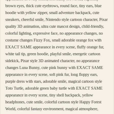
brown eyes, thick cute eyebrows, round face, tiny ears, blue
hoodie with yellow zipper, small adventure backpack, cute
sneakers, cheerful smile, Nintendo style cartoon character, Pixar
quality 3D animation, ultra cute mascot design, child-friendly,
colorful lighting, expressive face, no appearance changes, no
costume changes Fizzy Fox, small adorable orange fox with
EXACT SAME appearance in every scene, fluffy orange fur,
white tail tip, green hoodie, playful smile, energetic cartoon
sidekick, Pixar style 3D animated character, no appearance
changes Luna Bunny, cute pink bunny with EXACT SAME
appearance in every scene, soft pink fur, long floppy ears,
purple dress with stars, adorable smile, magical cartoon style
Toto Turtle, adorable green baby turtle with EXACT SAME
appearance in every scene, tiny shell backpack, yellow
headphones, cute smile, colorful cartoon style Happy Forest
World, colorful fantasy environment, magical atmosphere,