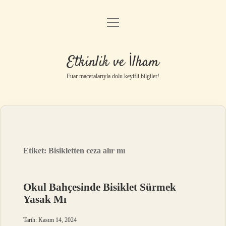
menüyü
Anasayfa
aç
Gizlilik Politikası
Etkinlik ve İlham
Yasal Uyarı
Fuar maceralarıyla dolu keyifli bilgiler!
Hakkımızda
Etiket:
Bisikletten ceza alır mı
Okul Bahçesinde Bisiklet Sürmek
Yasak Mı
Tarih: Kasım 14, 2024