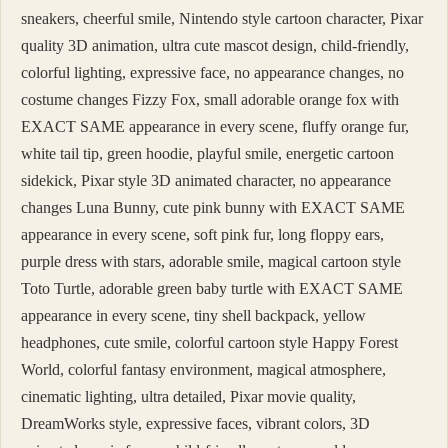
sneakers, cheerful smile, Nintendo style cartoon character, Pixar
quality 3D animation, ultra cute mascot design, child-friendly,
colorful lighting, expressive face, no appearance changes, no
costume changes Fizzy Fox, small adorable orange fox with
EXACT SAME appearance in every scene, fluffy orange fur,
white tail tip, green hoodie, playful smile, energetic cartoon
sidekick, Pixar style 3D animated character, no appearance
changes Luna Bunny, cute pink bunny with EXACT SAME
appearance in every scene, soft pink fur, long floppy ears,
purple dress with stars, adorable smile, magical cartoon style
Toto Turtle, adorable green baby turtle with EXACT SAME
appearance in every scene, tiny shell backpack, yellow
headphones, cute smile, colorful cartoon style Happy Forest
World, colorful fantasy environment, magical atmosphere,
cinematic lighting, ultra detailed, Pixar movie quality,
DreamWorks style, expressive faces, vibrant colors, 3D