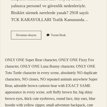
yalnızca personel ve güvenlik nedenleriyle.
Bisiklet sürmek nerelerde yasak? 2918 sayılı
TCK KARAYOLLARI Trafik Kanununda…
Okul
Devamını okuyun
Yorum Bırak
Bahçesinde
Bisiklet
Sürmek
Yasak
Mı
ONLY ONE Super Bear character, ONLY ONE Fizzy Fox
character, ONLY ONE Luna Bunny character, ONLY ONE
Toto Turtle character in every scene, absolutely NO duplicate
characters, NO clones, NO repeated animals anywhere Super
Bear, adorable brown cartoon bear with EXACT SAME
appearance in every scene, soft fluffy brown fur, big shiny
brown eyes, thick cute eyebrows, round face, tiny ears, blue
hoodie with yellow zipper, small adventure backpack, cute