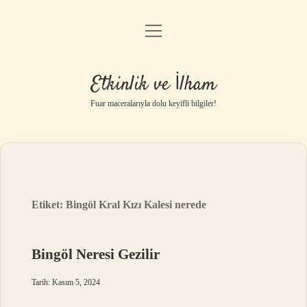
menüyü
Anasayfa
aç
Gizlilik Politikası
Etkinlik ve İlham
Yasal Uyarı
Fuar maceralarıyla dolu keyifli bilgiler!
Hakkımızda
Etiket:
Bingöl Kral Kızı Kalesi nerede
Bingöl Neresi Gezilir
Tarih: Kasım 5, 2024