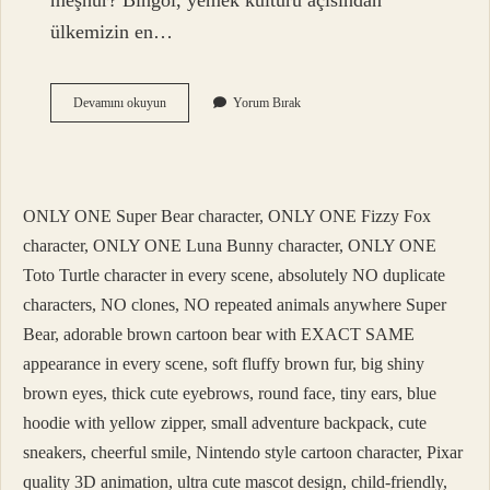
meşhur? Bingöl, yemek kültürü açısından
ülkemizin en…
Bingöl
Devamını okuyun
Yorum Bırak
Neresi
Gezilir
ONLY ONE Super Bear character, ONLY ONE Fizzy Fox
character, ONLY ONE Luna Bunny character, ONLY ONE
Toto Turtle character in every scene, absolutely NO duplicate
characters, NO clones, NO repeated animals anywhere Super
Bear, adorable brown cartoon bear with EXACT SAME
appearance in every scene, soft fluffy brown fur, big shiny
brown eyes, thick cute eyebrows, round face, tiny ears, blue
hoodie with yellow zipper, small adventure backpack, cute
sneakers, cheerful smile, Nintendo style cartoon character, Pixar
quality 3D animation, ultra cute mascot design, child-friendly,