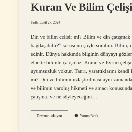
Kuran Ve Bilim Çeliş
Tarih: Eylül 27, 2024
Din ve bilim celisir mi? Bilim ve din çatışmak 
bağdaşabilir?” sorusunu şöyle soralım. Bilim, 
edinir. Dünya hakkında bilginin dünyayı gözlem
elbette bilimle çatışmaz. Kuran ve Evrim çelişir
uyumsuzluk yoktur. Tanrı, yarattıklarını kendi ir
mı? Din ve bilimin uzlaştırılması aynı zamanda
ve bilimin varoluş hikmeti ve amacı konusunda f
çatışma. ve ne söyleyeceğini…
Kuran
Devamını okuyun
Yorum Bırak
Ve
Bilim
Çelişir