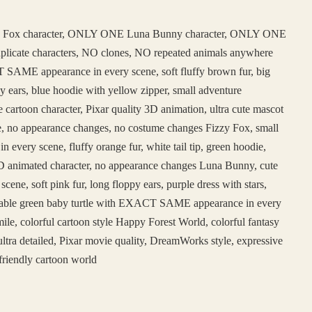
 Fox character, ONLY ONE Luna Bunny character, ONLY ONE
duplicate characters, NO clones, NO repeated animals anywhere
SAME appearance in every scene, soft fluffy brown fur, big
y ears, blue hoodie with yellow zipper, small adventure
e cartoon character, Pixar quality 3D animation, ultra cute mascot
face, no appearance changes, no costume changes Fizzy Fox, small
ery scene, fluffy orange fur, white tail tip, green hoodie,
e 3D animated character, no appearance changes Luna Bunny, cute
, soft pink fur, long floppy ears, purple dress with stars,
adorable green baby turtle with EXACT SAME appearance in every
ile, colorful cartoon style Happy Forest World, colorful fantasy
ltra detailed, Pixar movie quality, DreamWorks style, expressive
friendly cartoon world