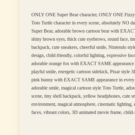
Mi
ONLY ONE Super Bear character, ONLY ONE Fizzy
Toto Turtle character in every scene, absolutely NO 
Super Bear, adorable brown cartoon bear with EXACT 
shiny brown eyes, thick cute eyebrows, round face, tin
backpack, cute sneakers, cheerful smile, Nintendo styl
design, child-friendly, colorful lighting, expressive 
adorable orange fox with EXACT SAME appearance in ev
playful smile, energetic cartoon sidekick, Pixar styl
pink bunny with EXACT SAME appearance in every scene
adorable smile, magical cartoon style Toto Turtle, 
scene, tiny shell backpack, yellow headphones, cute sm
environment, magical atmosphere, cinematic lighting, u
faces, vibrant colors, 3D animated movie frame, child-