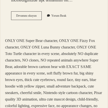
incelediğinizde aşk temasının ön…
Beyza
Devamını okuyun
Yorum Bırak
Alkoç
Hangi
Yayınevi
ONLY ONE Super Bear character, ONLY ONE Fizzy Fox
character, ONLY ONE Luna Bunny character, ONLY ONE
Toto Turtle character in every scene, absolutely NO duplicate
characters, NO clones, NO repeated animals anywhere Super
Bear, adorable brown cartoon bear with EXACT SAME
appearance in every scene, soft fluffy brown fur, big shiny
brown eyes, thick cute eyebrows, round face, tiny ears, blue
hoodie with yellow zipper, small adventure backpack, cute
sneakers, cheerful smile, Nintendo style cartoon character, Pixar
quality 3D animation, ultra cute mascot design, child-friendly,
colorful lighting, expressive face, no appearance changes, no