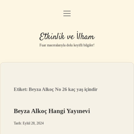
menüyü
Anasayfa
aç
Gizlilik Politikası
Etkinlik ve İlham
Yasal Uyarı
Fuar maceralarıyla dolu keyifli bilgiler!
Hakkımızda
Etiket:
Beyza Alkoç No 26 kaç yaş içindir
Beyza Alkoç Hangi Yayınevi
Tarih: Eylül 28, 2024