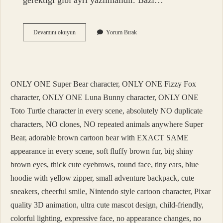
gerektiği gibi ayrı yazılmalıdır. Bazı…
Ben
Devamını okuyun
Yorum Bırak
Var
Ya
Nasıl
Yazılır
ONLY ONE Super Bear character, ONLY ONE Fizzy Fox
character, ONLY ONE Luna Bunny character, ONLY ONE
Toto Turtle character in every scene, absolutely NO duplicate
characters, NO clones, NO repeated animals anywhere Super
Bear, adorable brown cartoon bear with EXACT SAME
appearance in every scene, soft fluffy brown fur, big shiny
brown eyes, thick cute eyebrows, round face, tiny ears, blue
hoodie with yellow zipper, small adventure backpack, cute
sneakers, cheerful smile, Nintendo style cartoon character, Pixar
quality 3D animation, ultra cute mascot design, child-friendly,
colorful lighting, expressive face, no appearance changes, no