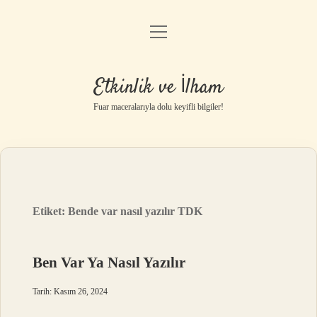
menüyü
Anasayfa
aç
Gizlilik Politikası
Etkinlik ve İlham
Yasal Uyarı
Fuar maceralarıyla dolu keyifli bilgiler!
Hakkımızda
Etiket:
Bende var nasıl yazılır TDK
Ben Var Ya Nasıl Yazılır
Tarih: Kasım 26, 2024