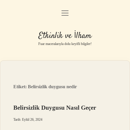
menüyü
Anasayfa
aç
Gizlilik Politikası
Etkinlik ve İlham
Yasal Uyarı
Fuar maceralarıyla dolu keyifli bilgiler!
Hakkımızda
Etiket:
Belirsizlik duygusu nedir
Belirsizlik Duygusu Nasıl Geçer
Tarih: Eylül 26, 2024