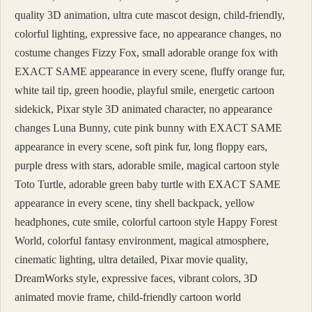
quality 3D animation, ultra cute mascot design, child-friendly,
colorful lighting, expressive face, no appearance changes, no
costume changes Fizzy Fox, small adorable orange fox with
EXACT SAME appearance in every scene, fluffy orange fur,
white tail tip, green hoodie, playful smile, energetic cartoon
sidekick, Pixar style 3D animated character, no appearance
changes Luna Bunny, cute pink bunny with EXACT SAME
appearance in every scene, soft pink fur, long floppy ears,
purple dress with stars, adorable smile, magical cartoon style
Toto Turtle, adorable green baby turtle with EXACT SAME
appearance in every scene, tiny shell backpack, yellow
headphones, cute smile, colorful cartoon style Happy Forest
World, colorful fantasy environment, magical atmosphere,
cinematic lighting, ultra detailed, Pixar movie quality,
DreamWorks style, expressive faces, vibrant colors, 3D
animated movie frame, child-friendly cartoon world