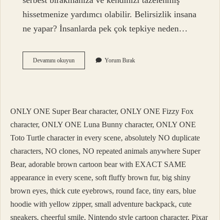
serbest bırakmanıza ve kendinizi tazelenmiş
hissetmenize yardımcı olabilir. Belirsizlik insana
ne yapar? İnsanlarda pek çok tepkiye neden…
Belirsizlik
Devamını okuyun
Yorum Bırak
Duygusu
Nasıl
Geçer
ONLY ONE Super Bear character, ONLY ONE Fizzy Fox
character, ONLY ONE Luna Bunny character, ONLY ONE
Toto Turtle character in every scene, absolutely NO duplicate
characters, NO clones, NO repeated animals anywhere Super
Bear, adorable brown cartoon bear with EXACT SAME
appearance in every scene, soft fluffy brown fur, big shiny
brown eyes, thick cute eyebrows, round face, tiny ears, blue
hoodie with yellow zipper, small adventure backpack, cute
sneakers, cheerful smile, Nintendo style cartoon character, Pixar