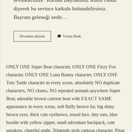
sevdiklerinize ‘Kurban Bayramınız Kutlu Olsun’
diyerek bu sevince katkıda bulunabilirsiniz.
Bayram geleneği nedir…
Bayram
Devamını okuyun
Yorum Bırak
Kutlaması
Nedir
ONLY ONE Super Bear character, ONLY ONE Fizzy Fox
character, ONLY ONE Luna Bunny character, ONLY ONE
Toto Turtle character in every scene, absolutely NO duplicate
characters, NO clones, NO repeated animals anywhere Super
Bear, adorable brown cartoon bear with EXACT SAME
appearance in every scene, soft fluffy brown fur, big shiny
brown eyes, thick cute eyebrows, round face, tiny ears, blue
hoodie with yellow zipper, small adventure backpack, cute
sneakers, cheerful smile, Nintendo style cartoon character, Pixar