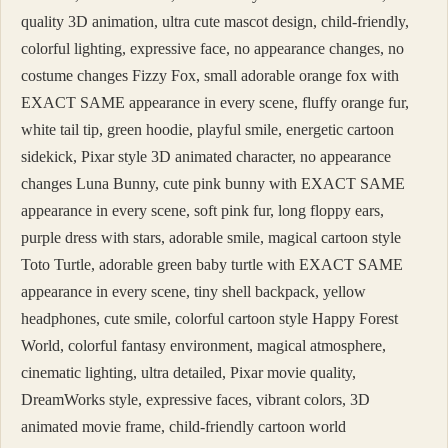
quality 3D animation, ultra cute mascot design, child-friendly,
colorful lighting, expressive face, no appearance changes, no
costume changes Fizzy Fox, small adorable orange fox with
EXACT SAME appearance in every scene, fluffy orange fur,
white tail tip, green hoodie, playful smile, energetic cartoon
sidekick, Pixar style 3D animated character, no appearance
changes Luna Bunny, cute pink bunny with EXACT SAME
appearance in every scene, soft pink fur, long floppy ears,
purple dress with stars, adorable smile, magical cartoon style
Toto Turtle, adorable green baby turtle with EXACT SAME
appearance in every scene, tiny shell backpack, yellow
headphones, cute smile, colorful cartoon style Happy Forest
World, colorful fantasy environment, magical atmosphere,
cinematic lighting, ultra detailed, Pixar movie quality,
DreamWorks style, expressive faces, vibrant colors, 3D
animated movie frame, child-friendly cartoon world