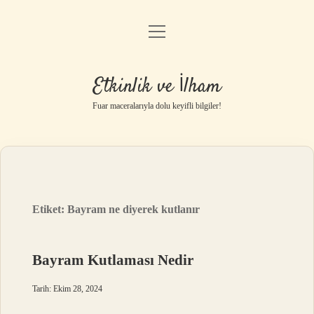
menüyü
Anasayfa
aç
Gizlilik Politikası
Etkinlik ve İlham
Yasal Uyarı
Fuar maceralarıyla dolu keyifli bilgiler!
Hakkımızda
Etiket:
Bayram ne diyerek kutlanır
Bayram Kutlaması Nedir
Tarih: Ekim 28, 2024