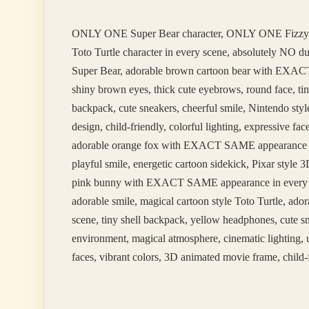
Verilir
ONLY ONE Super Bear character, ONLY ONE Fizzy
Toto Turtle character in every scene, absolutely NO 
Super Bear, adorable brown cartoon bear with EXACT 
shiny brown eyes, thick cute eyebrows, round face, tin
backpack, cute sneakers, cheerful smile, Nintendo styl
design, child-friendly, colorful lighting, expressive 
adorable orange fox with EXACT SAME appearance in ev
playful smile, energetic cartoon sidekick, Pixar styl
pink bunny with EXACT SAME appearance in every scene
adorable smile, magical cartoon style Toto Turtle, 
scene, tiny shell backpack, yellow headphones, cute sm
environment, magical atmosphere, cinematic lighting, u
faces, vibrant colors, 3D animated movie frame, child-