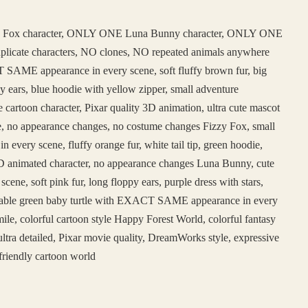
 Fox character, ONLY ONE Luna Bunny character, ONLY ONE
duplicate characters, NO clones, NO repeated animals anywhere
SAME appearance in every scene, soft fluffy brown fur, big
y ears, blue hoodie with yellow zipper, small adventure
e cartoon character, Pixar quality 3D animation, ultra cute mascot
face, no appearance changes, no costume changes Fizzy Fox, small
ery scene, fluffy orange fur, white tail tip, green hoodie,
e 3D animated character, no appearance changes Luna Bunny, cute
, soft pink fur, long floppy ears, purple dress with stars,
adorable green baby turtle with EXACT SAME appearance in every
ile, colorful cartoon style Happy Forest World, colorful fantasy
ltra detailed, Pixar movie quality, DreamWorks style, expressive
friendly cartoon world