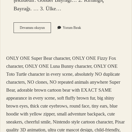
şekildedir: Gönder Bayrağı… 2. Kırlangıç ​​
Bayrağı. … 3. Ülke…
Bayrak
Devamını okuyun
Yorum Bırak
Direğine
Ne
Ad
Verilir
ONLY ONE Super Bear character, ONLY ONE Fizzy Fox
character, ONLY ONE Luna Bunny character, ONLY ONE
Toto Turtle character in every scene, absolutely NO duplicate
characters, NO clones, NO repeated animals anywhere Super
Bear, adorable brown cartoon bear with EXACT SAME
appearance in every scene, soft fluffy brown fur, big shiny
brown eyes, thick cute eyebrows, round face, tiny ears, blue
hoodie with yellow zipper, small adventure backpack, cute
sneakers, cheerful smile, Nintendo style cartoon character, Pixar
quality 3D animation, ultra cute mascot design, child-friendly,