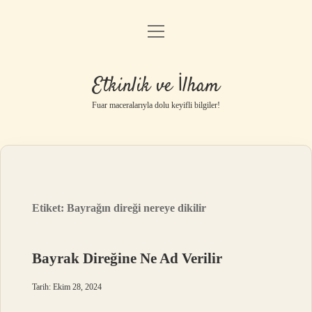
menüyü
Anasayfa
aç
Gizlilik Politikası
Etkinlik ve İlham
Yasal Uyarı
Fuar maceralarıyla dolu keyifli bilgiler!
Hakkımızda
Etiket:
Bayrağın direği nereye dikilir
Bayrak Direğine Ne Ad Verilir
Tarih: Ekim 28, 2024