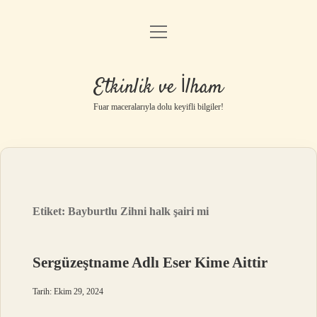
menüyü
Anasayfa
aç
Gizlilik Politikası
Etkinlik ve İlham
Yasal Uyarı
Fuar maceralarıyla dolu keyifli bilgiler!
Hakkımızda
Etiket:
Bayburtlu Zihni halk şairi mi
Sergüzeştname Adlı Eser Kime Aittir
Tarih: Ekim 29, 2024