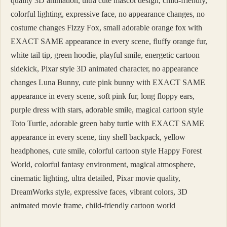
quality 3D animation, ultra cute mascot design, child-friendly,
colorful lighting, expressive face, no appearance changes, no
costume changes Fizzy Fox, small adorable orange fox with
EXACT SAME appearance in every scene, fluffy orange fur,
white tail tip, green hoodie, playful smile, energetic cartoon
sidekick, Pixar style 3D animated character, no appearance
changes Luna Bunny, cute pink bunny with EXACT SAME
appearance in every scene, soft pink fur, long floppy ears,
purple dress with stars, adorable smile, magical cartoon style
Toto Turtle, adorable green baby turtle with EXACT SAME
appearance in every scene, tiny shell backpack, yellow
headphones, cute smile, colorful cartoon style Happy Forest
World, colorful fantasy environment, magical atmosphere,
cinematic lighting, ultra detailed, Pixar movie quality,
DreamWorks style, expressive faces, vibrant colors, 3D
animated movie frame, child-friendly cartoon world