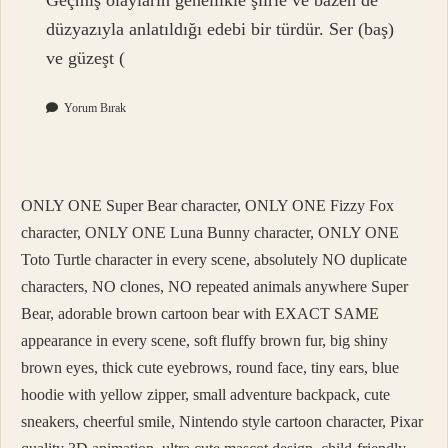
Geçmiş olayların genellikle şiirle ve bazen de
düzyazıyla anlatıldığı edebi bir türdür. Ser (baş)
ve güzeşt (
Yorum Bırak
ONLY ONE Super Bear character, ONLY ONE Fizzy Fox
character, ONLY ONE Luna Bunny character, ONLY ONE
Toto Turtle character in every scene, absolutely NO duplicate
characters, NO clones, NO repeated animals anywhere Super
Bear, adorable brown cartoon bear with EXACT SAME
appearance in every scene, soft fluffy brown fur, big shiny
brown eyes, thick cute eyebrows, round face, tiny ears, blue
hoodie with yellow zipper, small adventure backpack, cute
sneakers, cheerful smile, Nintendo style cartoon character, Pixar