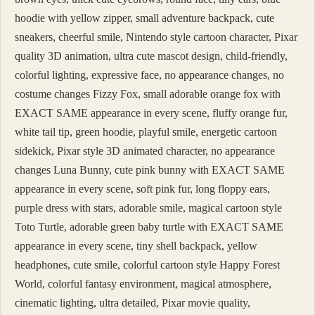
hoodie with yellow zipper, small adventure backpack, cute
sneakers, cheerful smile, Nintendo style cartoon character, Pixar
quality 3D animation, ultra cute mascot design, child-friendly,
colorful lighting, expressive face, no appearance changes, no
costume changes Fizzy Fox, small adorable orange fox with
EXACT SAME appearance in every scene, fluffy orange fur,
white tail tip, green hoodie, playful smile, energetic cartoon
sidekick, Pixar style 3D animated character, no appearance
changes Luna Bunny, cute pink bunny with EXACT SAME
appearance in every scene, soft pink fur, long floppy ears,
purple dress with stars, adorable smile, magical cartoon style
Toto Turtle, adorable green baby turtle with EXACT SAME
appearance in every scene, tiny shell backpack, yellow
headphones, cute smile, colorful cartoon style Happy Forest
World, colorful fantasy environment, magical atmosphere,
cinematic lighting, ultra detailed, Pixar movie quality,