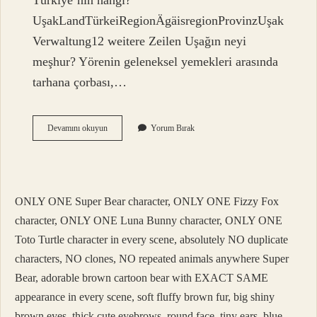
Türkiye’nin hangi?
UşakLandTürkeiRegionÄgäisregionProvinzUşak
Verwaltung12 weitere Zeilen Uşağın neyi
meşhur? Yörenin geleneksel yemekleri arasında
tarhana çorbası,…
Uşak
Devamını okuyun
Yorum Bırak
Ismi
Değişti
Mi
ONLY ONE Super Bear character, ONLY ONE Fizzy Fox
character, ONLY ONE Luna Bunny character, ONLY ONE
Toto Turtle character in every scene, absolutely NO duplicate
characters, NO clones, NO repeated animals anywhere Super
Bear, adorable brown cartoon bear with EXACT SAME
appearance in every scene, soft fluffy brown fur, big shiny
brown eyes, thick cute eyebrows, round face, tiny ears, blue