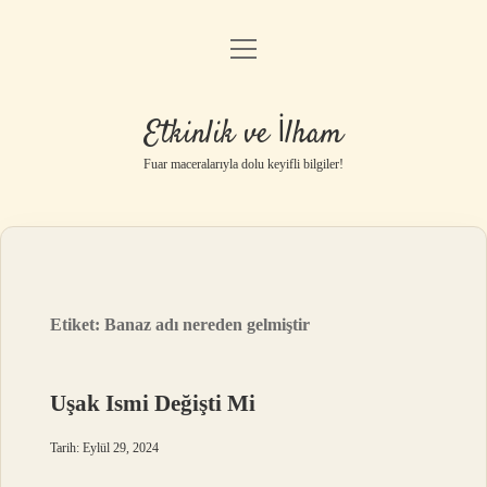
menüyü
Anasayfa
aç
Gizlilik Politikası
Etkinlik ve İlham
Yasal Uyarı
Fuar maceralarıyla dolu keyifli bilgiler!
Hakkımızda
Etiket:
Banaz adı nereden gelmiştir
Uşak Ismi Değişti Mi
Tarih: Eylül 29, 2024