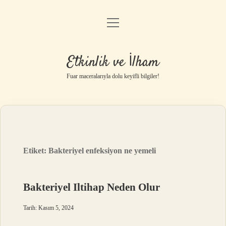
menüyü
Anasayfa
aç
Gizlilik Politikası
Etkinlik ve İlham
Yasal Uyarı
Fuar maceralarıyla dolu keyifli bilgiler!
Hakkımızda
Etiket:
Bakteriyel enfeksiyon ne yemeli
Bakteriyel Iltihap Neden Olur
Tarih: Kasım 5, 2024