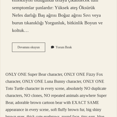
enfeksiyon olduğunda ortaya çıkabilecek tüm
semptomlar şunlardır: Yüksek ateş Öksürük
Nefes darlığı Baş ağrısı Boğaz ağrısı Sıvı veya
burun tıkanıklığı Yorgunluk, bitkinlik Boyun ve
koltuk…
Bakteriyel
Devamını okuyun
Yorum Bırak
Iltihap
Neden
Olur
ONLY ONE Super Bear character, ONLY ONE Fizzy Fox
character, ONLY ONE Luna Bunny character, ONLY ONE
Toto Turtle character in every scene, absolutely NO duplicate
characters, NO clones, NO repeated animals anywhere Super
Bear, adorable brown cartoon bear with EXACT SAME
appearance in every scene, soft fluffy brown fur, big shiny
brown eyes, thick cute eyebrows, round face, tiny ears, blue