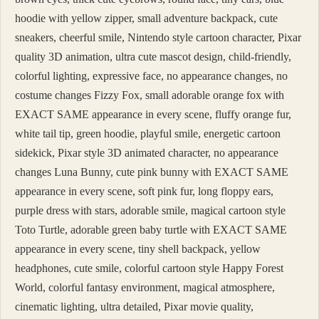
hoodie with yellow zipper, small adventure backpack, cute
sneakers, cheerful smile, Nintendo style cartoon character, Pixar
quality 3D animation, ultra cute mascot design, child-friendly,
colorful lighting, expressive face, no appearance changes, no
costume changes Fizzy Fox, small adorable orange fox with
EXACT SAME appearance in every scene, fluffy orange fur,
white tail tip, green hoodie, playful smile, energetic cartoon
sidekick, Pixar style 3D animated character, no appearance
changes Luna Bunny, cute pink bunny with EXACT SAME
appearance in every scene, soft pink fur, long floppy ears,
purple dress with stars, adorable smile, magical cartoon style
Toto Turtle, adorable green baby turtle with EXACT SAME
appearance in every scene, tiny shell backpack, yellow
headphones, cute smile, colorful cartoon style Happy Forest
World, colorful fantasy environment, magical atmosphere,
cinematic lighting, ultra detailed, Pixar movie quality,