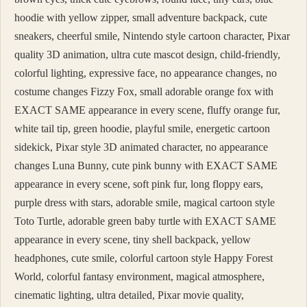
hoodie with yellow zipper, small adventure backpack, cute
sneakers, cheerful smile, Nintendo style cartoon character, Pixar
quality 3D animation, ultra cute mascot design, child-friendly,
colorful lighting, expressive face, no appearance changes, no
costume changes Fizzy Fox, small adorable orange fox with
EXACT SAME appearance in every scene, fluffy orange fur,
white tail tip, green hoodie, playful smile, energetic cartoon
sidekick, Pixar style 3D animated character, no appearance
changes Luna Bunny, cute pink bunny with EXACT SAME
appearance in every scene, soft pink fur, long floppy ears,
purple dress with stars, adorable smile, magical cartoon style
Toto Turtle, adorable green baby turtle with EXACT SAME
appearance in every scene, tiny shell backpack, yellow
headphones, cute smile, colorful cartoon style Happy Forest
World, colorful fantasy environment, magical atmosphere,
cinematic lighting, ultra detailed, Pixar movie quality,