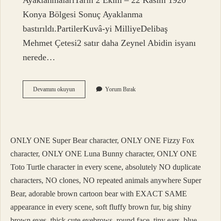
AyaklanmalarıTarih 2 Ekim – 22 Kasım 1920
Konya Bölgesi Sonuç Ayaklanma
bastırıldı.PartilerKuvâ-yi MilliyeDelibaş
Mehmet Çetesi2 satır daha Zeynel Abidin isyanı
nerede…
Bozkır
Devamını okuyun
Yorum Bırak
Ayaklanması
Nerede
ONLY ONE Super Bear character, ONLY ONE Fizzy Fox
character, ONLY ONE Luna Bunny character, ONLY ONE
Toto Turtle character in every scene, absolutely NO duplicate
characters, NO clones, NO repeated animals anywhere Super
Bear, adorable brown cartoon bear with EXACT SAME
appearance in every scene, soft fluffy brown fur, big shiny
brown eyes, thick cute eyebrows, round face, tiny ears, blue