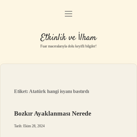
menüyü
Anasayfa
aç
Gizlilik Politikası
Etkinlik ve İlham
Yasal Uyarı
Fuar maceralarıyla dolu keyifli bilgiler!
Hakkımızda
Etiket:
Atatürk hangi isyanı bastırdı
Bozkır Ayaklanması Nerede
Tarih: Ekim 28, 2024