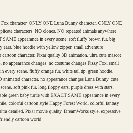
 Fox character, ONLY ONE Luna Bunny character, ONLY ONE
duplicate characters, NO clones, NO repeated animals anywhere
SAME appearance in every scene, soft fluffy brown fur, big
y ears, blue hoodie with yellow zipper, small adventure
e cartoon character, Pixar quality 3D animation, ultra cute mascot
face, no appearance changes, no costume changes Fizzy Fox, small
ery scene, fluffy orange fur, white tail tip, green hoodie,
e 3D animated character, no appearance changes Luna Bunny, cute
, soft pink fur, long floppy ears, purple dress with stars,
adorable green baby turtle with EXACT SAME appearance in every
ile, colorful cartoon style Happy Forest World, colorful fantasy
ltra detailed, Pixar movie quality, DreamWorks style, expressive
friendly cartoon world