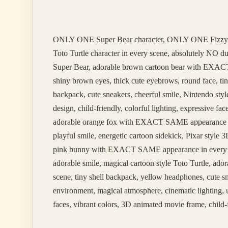
Ftr
ONLY ONE Super Bear character, ONLY ONE Fizzy
Toto Turtle character in every scene, absolutely NO 
Super Bear, adorable brown cartoon bear with EXACT 
shiny brown eyes, thick cute eyebrows, round face, tin
backpack, cute sneakers, cheerful smile, Nintendo styl
design, child-friendly, colorful lighting, expressive 
adorable orange fox with EXACT SAME appearance in ev
playful smile, energetic cartoon sidekick, Pixar styl
pink bunny with EXACT SAME appearance in every scene
adorable smile, magical cartoon style Toto Turtle, 
scene, tiny shell backpack, yellow headphones, cute sm
environment, magical atmosphere, cinematic lighting, u
faces, vibrant colors, 3D animated movie frame, child-