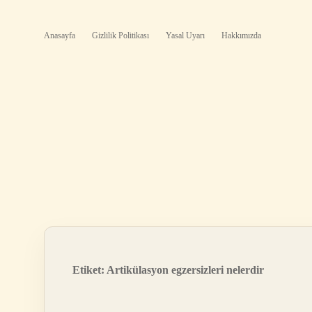
Anasayfa
Gizlilik Politikası
Yasal Uyarı
Hakkımızda
Etiket:
Artikülasyon egzersizleri nelerdir