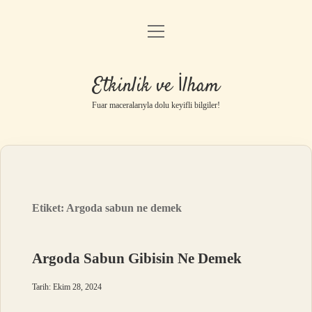
menüyü
Anasayfa
aç
Gizlilik Politikası
Etkinlik ve İlham
Yasal Uyarı
Fuar maceralarıyla dolu keyifli bilgiler!
Hakkımızda
Etiket:
Argoda sabun ne demek
Argoda Sabun Gibisin Ne Demek
Tarih: Ekim 28, 2024