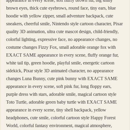
appearance in every scene, soft fluffy brown fur, big shiny
brown eyes, thick cute eyebrows, round face, tiny ears, blue
hoodie with yellow zipper, small adventure backpack, cute
sneakers, cheerful smile, Nintendo style cartoon character, Pixar
quality 3D animation, ultra cute mascot design, child-friendly,
colorful lighting, expressive face, no appearance changes, no
costume changes Fizzy Fox, small adorable orange fox with
EXACT SAME appearance in every scene, fluffy orange fur,
white tail tip, green hoodie, playful smile, energetic cartoon
sidekick, Pixar style 3D animated character, no appearance
changes Luna Bunny, cute pink bunny with EXACT SAME
appearance in every scene, soft pink fur, long floppy ears,
purple dress with stars, adorable smile, magical cartoon style
Toto Turtle, adorable green baby turtle with EXACT SAME
appearance in every scene, tiny shell backpack, yellow
headphones, cute smile, colorful cartoon style Happy Forest
World, colorful fantasy environment, magical atmosphere,