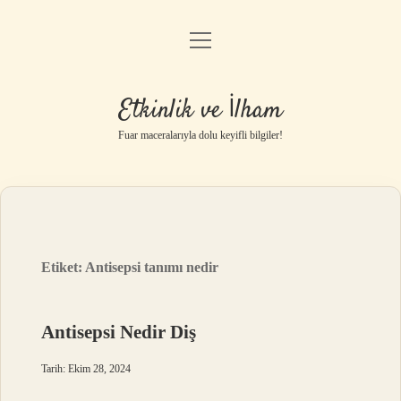
menüyü
Anasayfa
aç
Gizlilik Politikası
Etkinlik ve İlham
Yasal Uyarı
Fuar maceralarıyla dolu keyifli bilgiler!
Hakkımızda
Etiket:
Antisepsi tanımı nedir
Antisepsi Nedir Diş
Tarih: Ekim 28, 2024