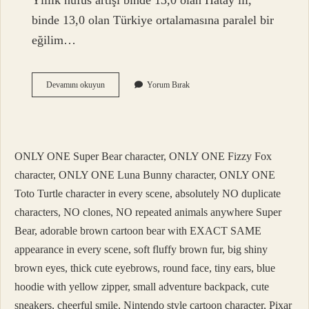
Yıllık nüfus artışı binde 13,0 olan Hatay ili,
binde 13,0 olan Türkiye ortalamasına paralel bir
eğilim…
Antakya
Devamını okuyun
Yorum Bırak
Il
Mi
Ilçe
Mi
ONLY ONE Super Bear character, ONLY ONE Fizzy Fox
character, ONLY ONE Luna Bunny character, ONLY ONE
Toto Turtle character in every scene, absolutely NO duplicate
characters, NO clones, NO repeated animals anywhere Super
Bear, adorable brown cartoon bear with EXACT SAME
appearance in every scene, soft fluffy brown fur, big shiny
brown eyes, thick cute eyebrows, round face, tiny ears, blue
hoodie with yellow zipper, small adventure backpack, cute
sneakers, cheerful smile, Nintendo style cartoon character, Pixar