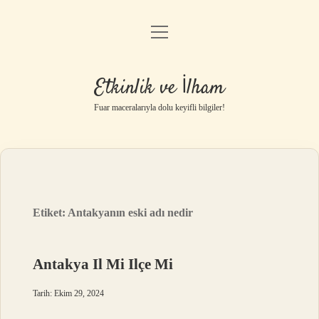
menüyü
Anasayfa
aç
Gizlilik Politikası
Etkinlik ve İlham
Yasal Uyarı
Fuar maceralarıyla dolu keyifli bilgiler!
Hakkımızda
Etiket:
Antakyanın eski adı nedir
Antakya Il Mi Ilçe Mi
Tarih: Ekim 29, 2024