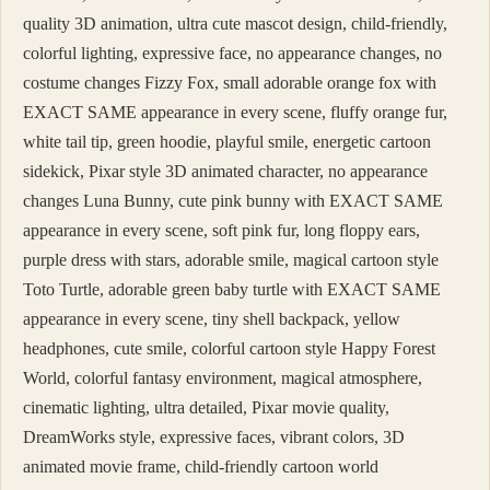
quality 3D animation, ultra cute mascot design, child-friendly,
colorful lighting, expressive face, no appearance changes, no
costume changes Fizzy Fox, small adorable orange fox with
EXACT SAME appearance in every scene, fluffy orange fur,
white tail tip, green hoodie, playful smile, energetic cartoon
sidekick, Pixar style 3D animated character, no appearance
changes Luna Bunny, cute pink bunny with EXACT SAME
appearance in every scene, soft pink fur, long floppy ears,
purple dress with stars, adorable smile, magical cartoon style
Toto Turtle, adorable green baby turtle with EXACT SAME
appearance in every scene, tiny shell backpack, yellow
headphones, cute smile, colorful cartoon style Happy Forest
World, colorful fantasy environment, magical atmosphere,
cinematic lighting, ultra detailed, Pixar movie quality,
DreamWorks style, expressive faces, vibrant colors, 3D
animated movie frame, child-friendly cartoon world