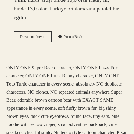
Yıllık nüfus artışı binde 13,0 olan Hatay ili,
binde 13,0 olan Türkiye ortalamasına paralel bir
eğilim…
Antakya
Devamını okuyun
Yorum Bırak
Il
Mi
Ilçe
Mi
ONLY ONE Super Bear character, ONLY ONE Fizzy Fox
character, ONLY ONE Luna Bunny character, ONLY ONE
Toto Turtle character in every scene, absolutely NO duplicate
characters, NO clones, NO repeated animals anywhere Super
Bear, adorable brown cartoon bear with EXACT SAME
appearance in every scene, soft fluffy brown fur, big shiny
brown eyes, thick cute eyebrows, round face, tiny ears, blue
hoodie with yellow zipper, small adventure backpack, cute
sneakers, cheerful smile, Nintendo style cartoon character, Pixar