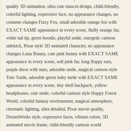
quality 3D animation, ultra cute mascot design, child-friendly,
colorful lighting, expressive face, no appearance changes, no
costume changes Fizzy Fox, small adorable orange fox with
EXACT SAME appearance in every scene, fluffy orange fur,
white tail tip, green hoodie, playful smile, energetic cartoon
sidekick, Pixar style 3D animated character, no appearance
changes Luna Bunny, cute pink bunny with EXACT SAME
appearance in every scene, soft pink fur, long floppy ears,
purple dress with stars, adorable smile, magical cartoon style
Toto Turtle, adorable green baby turtle with EXACT SAME
appearance in every scene, tiny shell backpack, yellow
headphones, cute smile, colorful cartoon style Happy Forest
World, colorful fantasy environment, magical atmosphere,
cinematic lighting, ultra detailed, Pixar movie quality,
DreamWorks style, expressive faces, vibrant colors, 3D
animated movie frame, child-friendly cartoon world