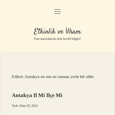
menüyü
Anasayfa
aç
Gizlilik Politikası
Etkinlik ve İlham
Yasal Uyarı
Fuar maceralarıyla dolu keyifli bilgiler!
Hakkımızda
Etiket:
Antakya en son ne zaman yerle bir oldu
Antakya Il Mi Ilçe Mi
Tarih: Ekim 29, 2024