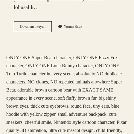
lohusalık…
Yeni
Devamını okuyun
Yorum Bırak
Doğum
Yapmış
Kadına
Ne
Hediye
ONLY ONE Super Bear character, ONLY ONE Fizzy Fox
Alınır
character, ONLY ONE Luna Bunny character, ONLY ONE
Toto Turtle character in every scene, absolutely NO duplicate
characters, NO clones, NO repeated animals anywhere Super
Bear, adorable brown cartoon bear with EXACT SAME
appearance in every scene, soft fluffy brown fur, big shiny
brown eyes, thick cute eyebrows, round face, tiny ears, blue
hoodie with yellow zipper, small adventure backpack, cute
sneakers, cheerful smile, Nintendo style cartoon character, Pixar
quality 3D animation, ultra cute mascot design, child-friendly,