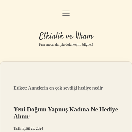
menüyü
Anasayfa
aç
Gizlilik Politikası
Etkinlik ve İlham
Yasal Uyarı
Fuar maceralarıyla dolu keyifli bilgiler!
Hakkımızda
Etiket:
Annelerin en çok sevdiği hediye nedir
Yeni Doğum Yapmış Kadına Ne Hediye
Alınır
Tarih: Eylül 25, 2024