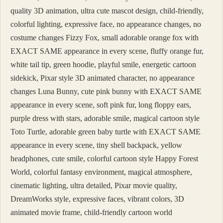
quality 3D animation, ultra cute mascot design, child-friendly,
colorful lighting, expressive face, no appearance changes, no
costume changes Fizzy Fox, small adorable orange fox with
EXACT SAME appearance in every scene, fluffy orange fur,
white tail tip, green hoodie, playful smile, energetic cartoon
sidekick, Pixar style 3D animated character, no appearance
changes Luna Bunny, cute pink bunny with EXACT SAME
appearance in every scene, soft pink fur, long floppy ears,
purple dress with stars, adorable smile, magical cartoon style
Toto Turtle, adorable green baby turtle with EXACT SAME
appearance in every scene, tiny shell backpack, yellow
headphones, cute smile, colorful cartoon style Happy Forest
World, colorful fantasy environment, magical atmosphere,
cinematic lighting, ultra detailed, Pixar movie quality,
DreamWorks style, expressive faces, vibrant colors, 3D
animated movie frame, child-friendly cartoon world