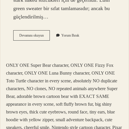
stark naked sözcükleri için de geçerlidir. Lush
green sweater bir sıfat tamlamasıdır; ancak bu
güçlendirilmiş…
Ağır
Devamını okuyun
Yorum Bırak
Ağır
Yineleme
Mi
ONLY ONE Super Bear character, ONLY ONE Fizzy Fox
character, ONLY ONE Luna Bunny character, ONLY ONE
Toto Turtle character in every scene, absolutely NO duplicate
characters, NO clones, NO repeated animals anywhere Super
Bear, adorable brown cartoon bear with EXACT SAME
appearance in every scene, soft fluffy brown fur, big shiny
brown eyes, thick cute eyebrows, round face, tiny ears, blue
hoodie with yellow zipper, small adventure backpack, cute
sneakers, cheerful smile, Nintendo style cartoon character, Pixar