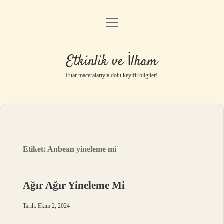
menüyü
Anasayfa
aç
Gizlilik Politikası
Etkinlik ve İlham
Yasal Uyarı
Fuar maceralarıyla dolu keyifli bilgiler!
Hakkımızda
Etiket:
Anbean yineleme mi
Ağır Ağır Yineleme Mi
Tarih: Ekim 2, 2024