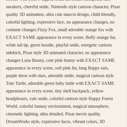
sneakers, cheerful smile, Nintendo style cartoon character, Pixar
quality 3D animation, ultra cute mascot design, child-friendly,
colorful lighting, expressive face, no appearance changes, no
costume changes Fizzy Fox, small adorable orange fox with
EXACT SAME appearance in every scene, fluffy orange fur,
white tail tip, green hoodie, playful smile, energetic cartoon
sidekick, Pixar style 3D animated character, no appearance
changes Luna Bunny, cute pink bunny with EXACT SAME
appearance in every scene, soft pink fur, long floppy ears,
purple dress with stars, adorable smile, magical cartoon style
Toto Turtle, adorable green baby turtle with EXACT SAME
appearance in every scene, tiny shell backpack, yellow
headphones, cute smile, colorful cartoon style Happy Forest
World, colorful fantasy environment, magical atmosphere,
cinematic lighting, ultra detailed, Pixar movie quality,
DreamWorks style, expressive faces, vibrant colors, 3D