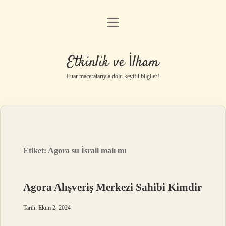
menüyü
Anasayfa
aç
Gizlilik Politikası
Etkinlik ve İlham
Yasal Uyarı
Fuar maceralarıyla dolu keyifli bilgiler!
Hakkımızda
Etiket:
Agora su İsrail malı mı
Agora Alışveriş Merkezi Sahibi Kimdir
Tarih: Ekim 2, 2024