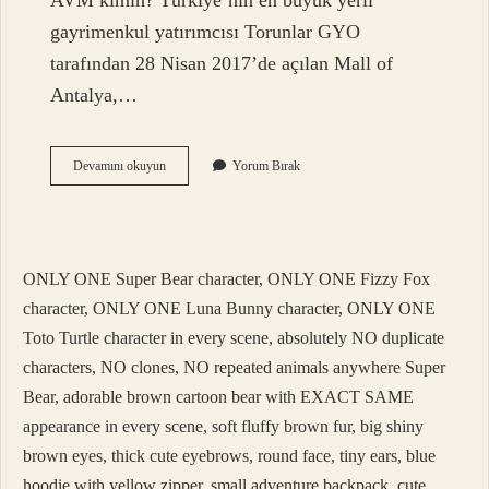
AVM kimin? Türkiye’nin en büyük yerli
gayrimenkul yatırımcısı Torunlar GYO
tarafından 28 Nisan 2017’de açılan Mall of
Antalya,…
Agora
Devamını okuyun
Yorum Bırak
Alışveriş
Merkezi
Sahibi
Kimdir
ONLY ONE Super Bear character, ONLY ONE Fizzy Fox
character, ONLY ONE Luna Bunny character, ONLY ONE
Toto Turtle character in every scene, absolutely NO duplicate
characters, NO clones, NO repeated animals anywhere Super
Bear, adorable brown cartoon bear with EXACT SAME
appearance in every scene, soft fluffy brown fur, big shiny
brown eyes, thick cute eyebrows, round face, tiny ears, blue
hoodie with yellow zipper, small adventure backpack, cute