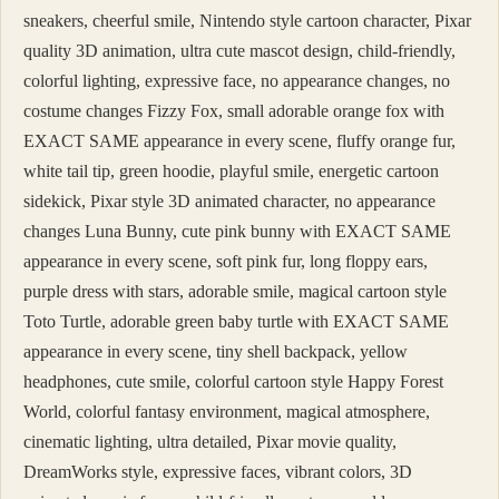
sneakers, cheerful smile, Nintendo style cartoon character, Pixar
quality 3D animation, ultra cute mascot design, child-friendly,
colorful lighting, expressive face, no appearance changes, no
costume changes Fizzy Fox, small adorable orange fox with
EXACT SAME appearance in every scene, fluffy orange fur,
white tail tip, green hoodie, playful smile, energetic cartoon
sidekick, Pixar style 3D animated character, no appearance
changes Luna Bunny, cute pink bunny with EXACT SAME
appearance in every scene, soft pink fur, long floppy ears,
purple dress with stars, adorable smile, magical cartoon style
Toto Turtle, adorable green baby turtle with EXACT SAME
appearance in every scene, tiny shell backpack, yellow
headphones, cute smile, colorful cartoon style Happy Forest
World, colorful fantasy environment, magical atmosphere,
cinematic lighting, ultra detailed, Pixar movie quality,
DreamWorks style, expressive faces, vibrant colors, 3D