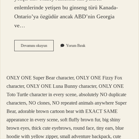
enlemlerinde yetişen bu ginseng türü Kanada-
Ontario’ya özgüdür ancak ABD’nin Georgia
ve…
Doğal
Devamını okuyun
Yorum Bırak
Ginseng
Nerede
Bulunur
ONLY ONE Super Bear character, ONLY ONE Fizzy Fox
character, ONLY ONE Luna Bunny character, ONLY ONE
Toto Turtle character in every scene, absolutely NO duplicate
characters, NO clones, NO repeated animals anywhere Super
Bear, adorable brown cartoon bear with EXACT SAME
appearance in every scene, soft fluffy brown fur, big shiny
brown eyes, thick cute eyebrows, round face, tiny ears, blue
hoodie with yellow zipper, small adventure backpack, cute