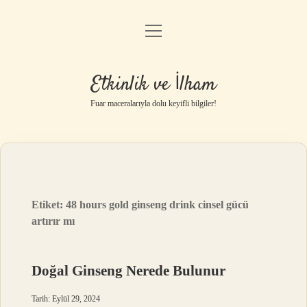
menüyü
Anasayfa
aç
Gizlilik Politikası
Etkinlik ve İlham
Yasal Uyarı
Fuar maceralarıyla dolu keyifli bilgiler!
Hakkımızda
Etiket:
48 hours gold ginseng drink cinsel gücü
artırır mı
Doğal Ginseng Nerede Bulunur
Tarih: Eylül 29, 2024