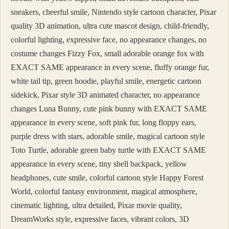
sneakers, cheerful smile, Nintendo style cartoon character, Pixar
quality 3D animation, ultra cute mascot design, child-friendly,
colorful lighting, expressive face, no appearance changes, no
costume changes Fizzy Fox, small adorable orange fox with
EXACT SAME appearance in every scene, fluffy orange fur,
white tail tip, green hoodie, playful smile, energetic cartoon
sidekick, Pixar style 3D animated character, no appearance
changes Luna Bunny, cute pink bunny with EXACT SAME
appearance in every scene, soft pink fur, long floppy ears,
purple dress with stars, adorable smile, magical cartoon style
Toto Turtle, adorable green baby turtle with EXACT SAME
appearance in every scene, tiny shell backpack, yellow
headphones, cute smile, colorful cartoon style Happy Forest
World, colorful fantasy environment, magical atmosphere,
cinematic lighting, ultra detailed, Pixar movie quality,
DreamWorks style, expressive faces, vibrant colors, 3D