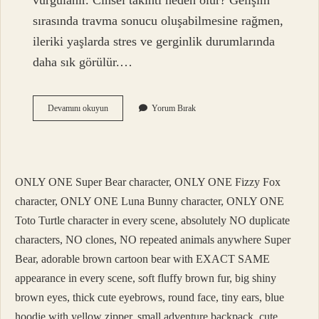
vurgulanır. Cinsel takıntı neden olur? Gelişim
sırasında travma sonucu oluşabilmesine rağmen,
ileriki yaşlarda stres ve gerginlik durumlarında
daha sık görülür.…
Cinsel
Devamını okuyun
Yorum Bırak
Içerikli
Obsesyonlar
Nedir
ONLY ONE Super Bear character, ONLY ONE Fizzy Fox
character, ONLY ONE Luna Bunny character, ONLY ONE
Toto Turtle character in every scene, absolutely NO duplicate
characters, NO clones, NO repeated animals anywhere Super
Bear, adorable brown cartoon bear with EXACT SAME
appearance in every scene, soft fluffy brown fur, big shiny
brown eyes, thick cute eyebrows, round face, tiny ears, blue
hoodie with yellow zipper, small adventure backpack, cute