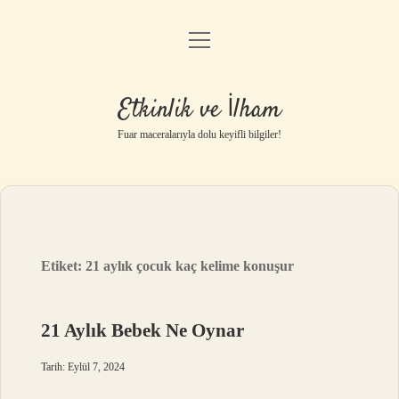
menüyü
Anasayfa
aç
Gizlilik Politikası
Etkinlik ve İlham
Yasal Uyarı
Fuar maceralarıyla dolu keyifli bilgiler!
Hakkımızda
Etiket:
21 aylık çocuk kaç kelime konuşur
21 Aylık Bebek Ne Oynar
Tarih: Eylül 7, 2024