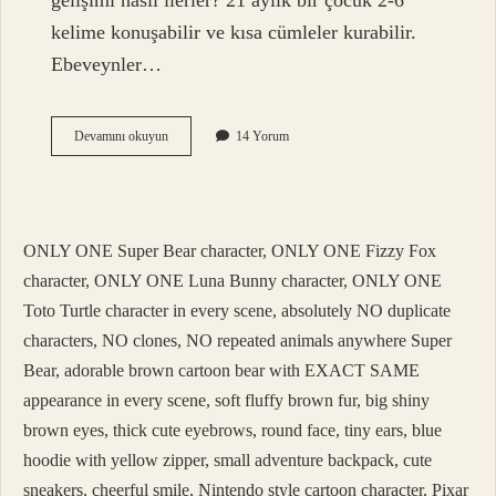
gelişimi nasıl ilerler? 21 aylık bir çocuk 2-6
kelime konuşabilir ve kısa cümleler kurabilir.
Ebeveynler…
21
Devamını okuyun
14 Yorum
Aylık
Bebek
Ne
Oynar
ONLY ONE Super Bear character, ONLY ONE Fizzy Fox
character, ONLY ONE Luna Bunny character, ONLY ONE
Toto Turtle character in every scene, absolutely NO duplicate
characters, NO clones, NO repeated animals anywhere Super
Bear, adorable brown cartoon bear with EXACT SAME
appearance in every scene, soft fluffy brown fur, big shiny
brown eyes, thick cute eyebrows, round face, tiny ears, blue
hoodie with yellow zipper, small adventure backpack, cute
sneakers, cheerful smile, Nintendo style cartoon character, Pixar