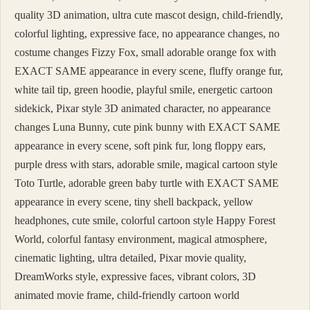
quality 3D animation, ultra cute mascot design, child-friendly,
colorful lighting, expressive face, no appearance changes, no
costume changes Fizzy Fox, small adorable orange fox with
EXACT SAME appearance in every scene, fluffy orange fur,
white tail tip, green hoodie, playful smile, energetic cartoon
sidekick, Pixar style 3D animated character, no appearance
changes Luna Bunny, cute pink bunny with EXACT SAME
appearance in every scene, soft pink fur, long floppy ears,
purple dress with stars, adorable smile, magical cartoon style
Toto Turtle, adorable green baby turtle with EXACT SAME
appearance in every scene, tiny shell backpack, yellow
headphones, cute smile, colorful cartoon style Happy Forest
World, colorful fantasy environment, magical atmosphere,
cinematic lighting, ultra detailed, Pixar movie quality,
DreamWorks style, expressive faces, vibrant colors, 3D
animated movie frame, child-friendly cartoon world