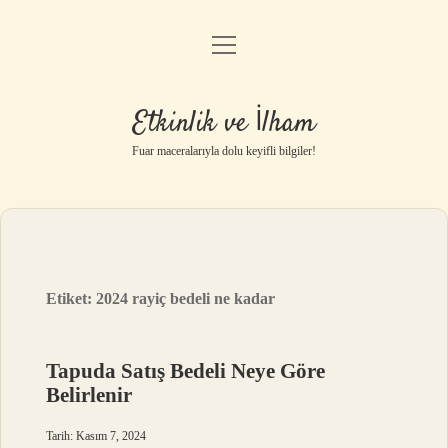
menüyü
Anasayfa
aç
Gizlilik Politikası
Etkinlik ve İlham
Yasal Uyarı
Fuar maceralarıyla dolu keyifli bilgiler!
Hakkımızda
Etiket:
2024 rayiç bedeli ne kadar
Tapuda Satış Bedeli Neye Göre
Belirlenir
Tarih: Kasım 7, 2024