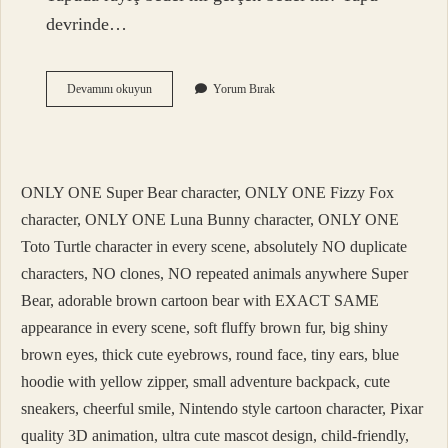
devrinde…
Tapuda
Devamını okuyun
Yorum Bırak
Satış
Bedeli
Neye
Göre
Belirlenir
ONLY ONE Super Bear character, ONLY ONE Fizzy Fox
character, ONLY ONE Luna Bunny character, ONLY ONE
Toto Turtle character in every scene, absolutely NO duplicate
characters, NO clones, NO repeated animals anywhere Super
Bear, adorable brown cartoon bear with EXACT SAME
appearance in every scene, soft fluffy brown fur, big shiny
brown eyes, thick cute eyebrows, round face, tiny ears, blue
hoodie with yellow zipper, small adventure backpack, cute
sneakers, cheerful smile, Nintendo style cartoon character, Pixar
quality 3D animation, ultra cute mascot design, child-friendly,