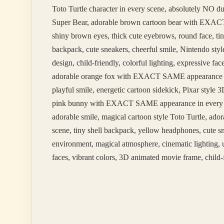
Toto Turtle character in every scene, absolutely NO 
Super Bear, adorable brown cartoon bear with EXACT 
shiny brown eyes, thick cute eyebrows, round face, tin
backpack, cute sneakers, cheerful smile, Nintendo styl
design, child-friendly, colorful lighting, expressive 
adorable orange fox with EXACT SAME appearance in ev
playful smile, energetic cartoon sidekick, Pixar styl
pink bunny with EXACT SAME appearance in every scene
adorable smile, magical cartoon style Toto Turtle, 
scene, tiny shell backpack, yellow headphones, cute sm
environment, magical atmosphere, cinematic lighting, u
faces, vibrant colors, 3D animated movie frame, child-