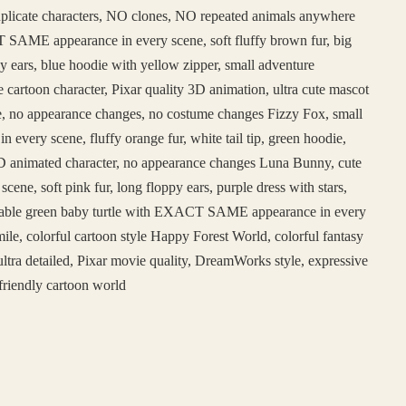
duplicate characters, NO clones, NO repeated animals anywhere
SAME appearance in every scene, soft fluffy brown fur, big
y ears, blue hoodie with yellow zipper, small adventure
e cartoon character, Pixar quality 3D animation, ultra cute mascot
face, no appearance changes, no costume changes Fizzy Fox, small
ery scene, fluffy orange fur, white tail tip, green hoodie,
e 3D animated character, no appearance changes Luna Bunny, cute
, soft pink fur, long floppy ears, purple dress with stars,
adorable green baby turtle with EXACT SAME appearance in every
ile, colorful cartoon style Happy Forest World, colorful fantasy
ltra detailed, Pixar movie quality, DreamWorks style, expressive
friendly cartoon world