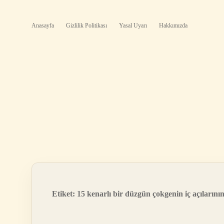
Anasayfa
Gizlilik Politikası
Yasal Uyarı
Hakkımızda
Etiket:
15 kenarlı bir düzgün çokgenin iç açılarını