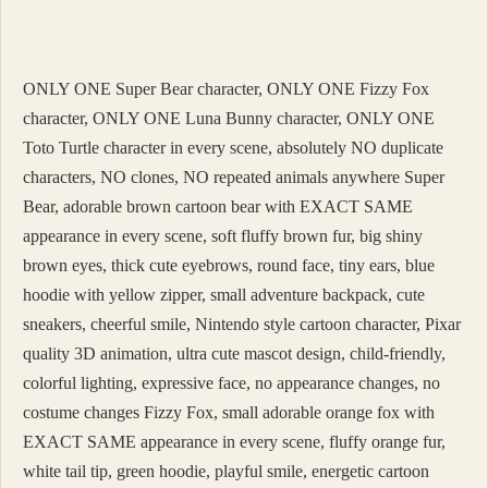
Bir
Iç
Açısı
Kaç
ONLY ONE Super Bear character, ONLY ONE Fizzy Fox
Derecedir
character, ONLY ONE Luna Bunny character, ONLY ONE
Toto Turtle character in every scene, absolutely NO duplicate
characters, NO clones, NO repeated animals anywhere Super
Bear, adorable brown cartoon bear with EXACT SAME
appearance in every scene, soft fluffy brown fur, big shiny
brown eyes, thick cute eyebrows, round face, tiny ears, blue
hoodie with yellow zipper, small adventure backpack, cute
sneakers, cheerful smile, Nintendo style cartoon character, Pixar
quality 3D animation, ultra cute mascot design, child-friendly,
colorful lighting, expressive face, no appearance changes, no
costume changes Fizzy Fox, small adorable orange fox with
EXACT SAME appearance in every scene, fluffy orange fur,
white tail tip, green hoodie, playful smile, energetic cartoon