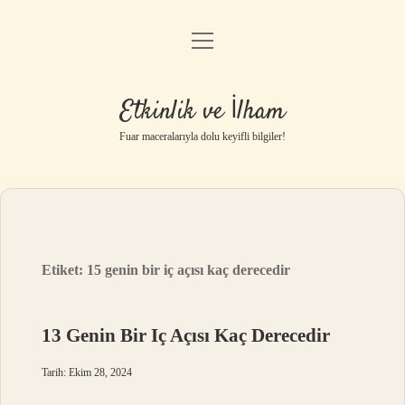
menüyü
Anasayfa
aç
Gizlilik Politikası
Etkinlik ve İlham
Yasal Uyarı
Fuar maceralarıyla dolu keyifli bilgiler!
Hakkımızda
Etiket:
15 genin bir iç açısı kaç derecedir
13 Genin Bir Iç Açısı Kaç Derecedir
Tarih: Ekim 28, 2024